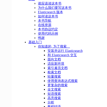
谁应该读这本书
为什么我们要写这本书
Elasticsearch 版本
如何读这本书
本书导航
在线资源
本书协议约定
使用代码示例
鸣谢
基础入门
你知道的, 为了搜索…
安装并运行 Elasticsearch
和 Elasticsearch 交互
面向文档
适应新环境
索引雇员文档
检索文档
轻量搜索
使用查询表达式搜索
更复杂的搜索
全文搜索
短语搜索
高亮搜索
分析
教程结语