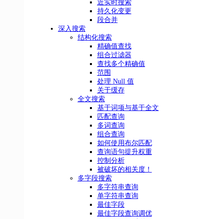
近实时搜索
持久化变更
段合并
深入搜索
结构化搜索
精确值查找
组合过滤器
查找多个精确值
范围
处理 Null 值
关于缓存
全文搜索
基于词项与基于全文
匹配查询
多词查询
组合查询
如何使用布尔匹配
查询语句提升权重
控制分析
被破坏的相关度！
多字段搜索
多字符串查询
单字符串查询
最佳字段
最佳字段查询调优