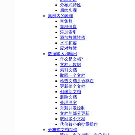
分布式特性
后续步骤
集群内的原理
空集群
集群健康
添加索引
添加故障转移
水平扩容
应对故障
数据输入和输出
什么是文档?
文档元数据
索引文档
取回一个文档
检查文档是否存在
更新整个文档
创建新文档
删除文档
处理冲突
乐观并发控制
文档的部分更新
取回多个文档
代价较小的批量操作
分布式文档存储