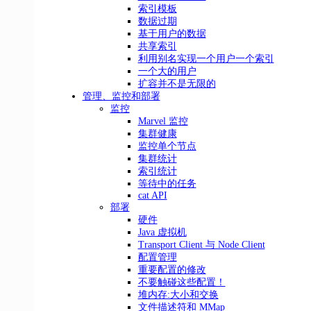
索引模板
数据过期
基于用户的数据
共享索引
利用别名实现一个用户一个索引
一个大的用户
扩容并不是无限的
管理、监控和部署
监控
Marvel 监控
集群健康
监控单个节点
集群统计
索引统计
等待中的任务
cat API
部署
硬件
Java 虚拟机
Transport Client 与 Node Client
配置管理
重要配置的修改
不要触碰这些配置！
堆内存:大小和交换
文件描述符和 MMap