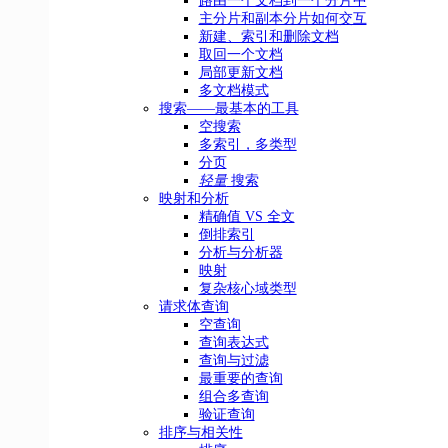
路由一个文档到一个分片中
主分片和副本分片如何交互
新建、索引和删除文档
取回一个文档
局部更新文档
多文档模式
搜索——最基本的工具
空搜索
多索引，多类型
分页
轻量
搜索
映射和分析
精确值 VS 全文
倒排索引
分析与分析器
映射
复杂核心域类型
请求体查询
空查询
查询表达式
查询与过滤
最重要的查询
组合多查询
验证查询
排序与相关性