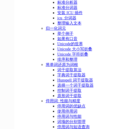
标准分析器
标准分词器
安装 ICU 插件
icu_分词器
整理输入文本
归一化词元
举个例子
如果有口音
Unicode的世界
Unicode 大小写折叠
Unicode 字符折叠
排序和整理
将单词还原为词根
词干提取算法
字典词干提取器
Hunspell 词干提取器
选择一个词干提取器
控制词干提取
原形词干提取
停用词: 性能与精度
停用词的优缺点
使用停用词
停用词与性能
词项的分别管理
停用词与短语查询