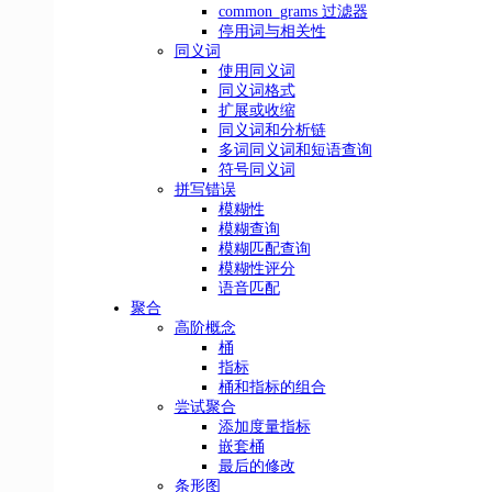
common_grams 过滤器
停用词与相关性
同义词
使用同义词
同义词格式
扩展或收缩
同义词和分析链
多词同义词和短语查询
符号同义词
拼写错误
模糊性
模糊查询
模糊匹配查询
模糊性评分
语音匹配
聚合
高阶概念
桶
指标
桶和指标的组合
尝试聚合
添加度量指标
嵌套桶
最后的修改
条形图