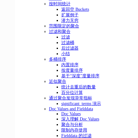
按时间统计
返回空 Buckets
扩展例子
潜力无穷
范围限定的聚合
过滤和聚合
过滤
过滤桶
后过滤器
小结
多桶排序
内置排序
按度量排序
基于“深度”度量排序
近似聚合
统计去重后的数量
百分位计算
通过聚合发现异常指标
significant_terms 演示
Doc Values and Fielddata
Doc Values
深入理解 Doc Values
聚合与分析
限制内存使用
Fielddata 的过滤