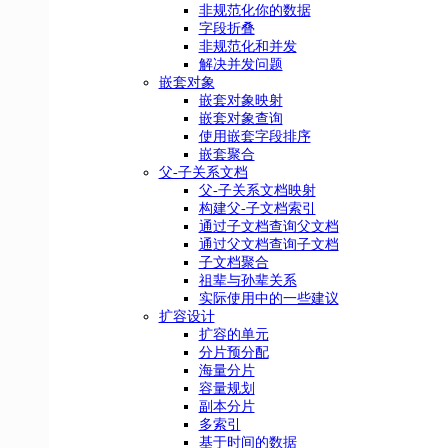
非规范化你的数据
字段折叠
非规范化和并发
解决并发问题
嵌套对象
嵌套对象映射
嵌套对象查询
使用嵌套字段排序
嵌套聚合
父-子关系文档
父-子关系文档映射
构建父-子文档索引
通过子文档查询父文档
通过父文档查询子文档
子文档聚合
祖辈与孙辈关系
实际使用中的一些建议
扩容设计
扩容的单元
分片预分配
海量分片
容量规划
副本分片
多索引
基于时间的数据