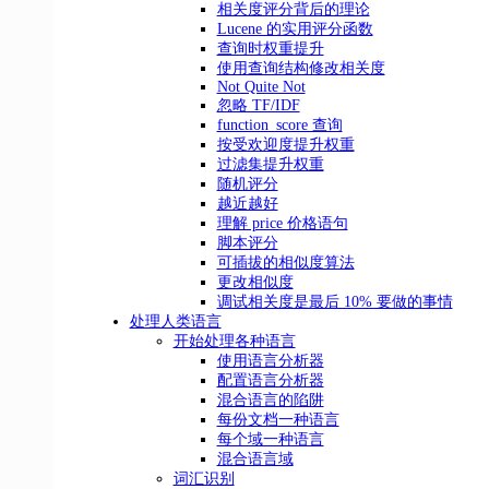
相关度评分背后的理论
Lucene 的实用评分函数
查询时权重提升
使用查询结构修改相关度
Not Quite Not
忽略 TF/IDF
function_score 查询
按受欢迎度提升权重
过滤集提升权重
随机评分
越近越好
理解 price 价格语句
脚本评分
可插拔的相似度算法
更改相似度
调试相关度是最后 10% 要做的事情
处理人类语言
开始处理各种语言
使用语言分析器
配置语言分析器
混合语言的陷阱
每份文档一种语言
每个域一种语言
混合语言域
词汇识别