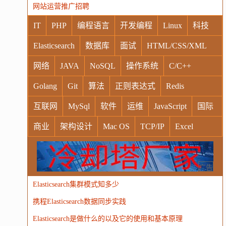
网站运营推广招聘
IT
PHP
编程语言
开发编程
Linux
科技
Elasticsearch
数据库
面试
HTML/CSS/XML
网络
JAVA
NoSQL
操作系统
C/C++
Golang
Git
算法
正则表达式
Redis
互联网
MySql
软件
运维
JavaScript
国际
商业
架构设计
Mac OS
TCP/IP
Excel
Windows
Oracle
Socket
VR
Vim
MongoDB
运营
Python
MemCache
硬件
广告
Elasticsearch集群模式知多少
电子
娱乐
设计
摄影
nginx
游戏
携程Elasticsearch数据同步实践
WordPress
HTTP
团建
数码电器
Docker
Elasticsearch是做什么的以及它的使用和基本原理