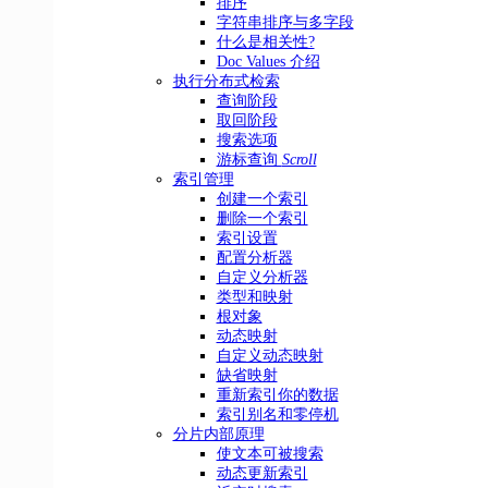
排序
字符串排序与多字段
什么是相关性?
Doc Values 介绍
执行分布式检索
查询阶段
取回阶段
搜索选项
游标查询
Scroll
索引管理
创建一个索引
删除一个索引
索引设置
配置分析器
自定义分析器
类型和映射
根对象
动态映射
自定义动态映射
缺省映射
重新索引你的数据
索引别名和零停机
分片内部原理
使文本可被搜索
动态更新索引