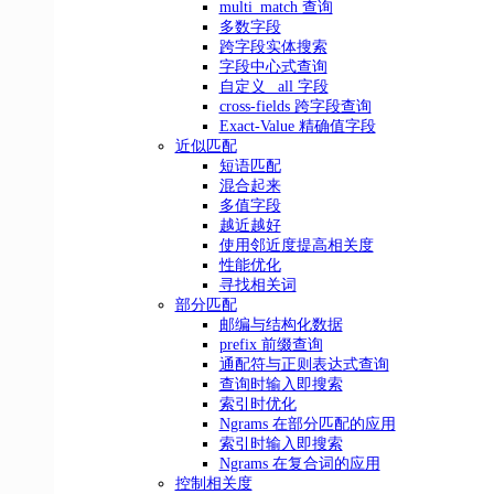
multi_match 查询
多数字段
跨字段实体搜索
字段中心式查询
自定义 _all 字段
cross-fields 跨字段查询
Exact-Value 精确值字段
近似匹配
短语匹配
混合起来
多值字段
越近越好
使用邻近度提高相关度
性能优化
寻找相关词
部分匹配
邮编与结构化数据
prefix 前缀查询
通配符与正则表达式查询
查询时输入即搜索
索引时优化
Ngrams 在部分匹配的应用
索引时输入即搜索
Ngrams 在复合词的应用
控制相关度