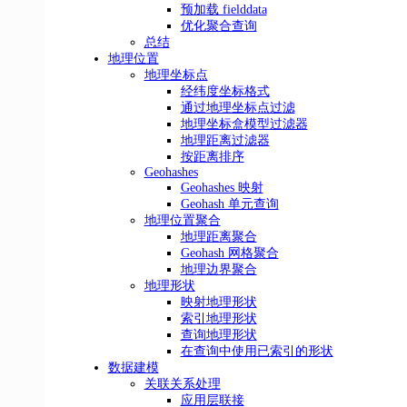
预加载 fielddata
优化聚合查询
总结
地理位置
地理坐标点
经纬度坐标格式
通过地理坐标点过滤
地理坐标盒模型过滤器
地理距离过滤器
按距离排序
Geohashes
Geohashes 映射
Geohash 单元查询
地理位置聚合
地理距离聚合
Geohash 网格聚合
地理边界聚合
地理形状
映射地理形状
索引地理形状
查询地理形状
在查询中使用已索引的形状
数据建模
关联关系处理
应用层联接