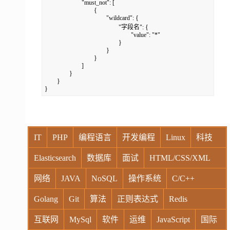
			"must_not": [

				{

					"wildcard": {

						"字段名": {

							"value": "*"

						}

					}

				}

			]

		}

	}

}
IT
PHP
编程语言
开发编程
Linux
科技
Elasticsearch
数据库
面试
HTML/CSS/XML
网络
JAVA
NoSQL
操作系统
C/C++
Golang
Git
算法
正则表达式
Redis
互联网
MySql
软件
运维
JavaScript
国际