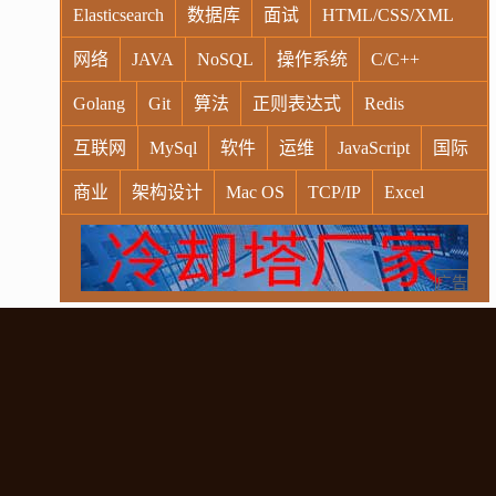
Elasticsearch
数据库
面试
HTML/CSS/XML
网络
JAVA
NoSQL
操作系统
C/C++
Golang
Git
算法
正则表达式
Redis
互联网
MySql
软件
运维
JavaScript
国际
商业
架构设计
Mac OS
TCP/IP
Excel
Windows
Oracle
Socket
VR
Vim
MongoDB
运营
Python
MemCache
硬件
广告
电子
娱乐
设计
摄影
nginx
游戏
WordPress
HTTP
团建
数码电器
Docker
大模型