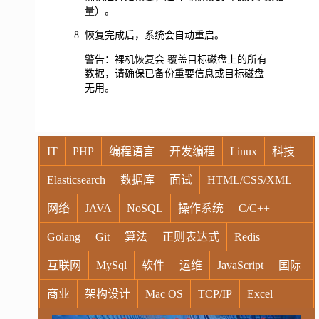
量）。
恢复完成后，系统会自动重启。
警告：裸机恢复会 覆盖目标磁盘上的所有
数据，请确保已备份重要信息或目标磁盘
无用。
IT
PHP
编程语言
开发编程
Linux
科技
Elasticsearch
数据库
面试
HTML/CSS/XML
网络
JAVA
NoSQL
操作系统
C/C++
Golang
Git
算法
正则表达式
Redis
互联网
MySql
软件
运维
JavaScript
国际
商业
架构设计
Mac OS
TCP/IP
Excel