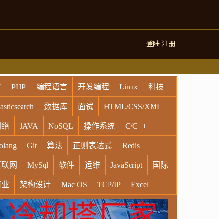
登陆
注册
T
PHP
编程语言
开发编程
Linux
科技
asticsearch
数据库
面试
HTML/CSS/XML
网络
JAVA
NoSQL
操作系统
C/C++
olang
Git
算法
正则表达式
Redis
互联网
MySql
软件
运维
JavaScript
国际
商业
架构设计
Mac OS
TCP/IP
Excel
indows
Oracle
Socket
VR
Vim