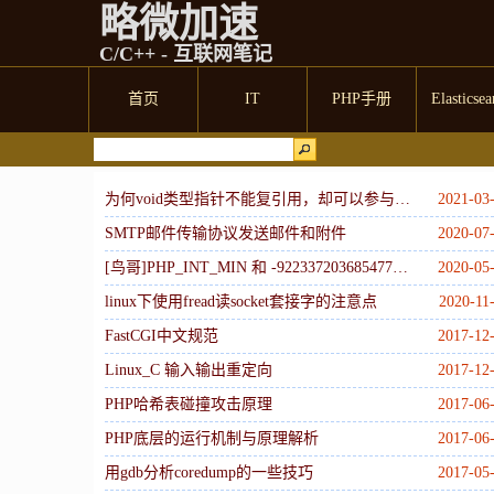
略微加速
C/C++ - 互联网笔记
首页
IT
PHP手册
Elasticsea
为何void类型指针不能复引用，却可以参与强制类型转换
2021-03
SMTP邮件传输协议发送邮件和附件
2020-07
[鸟哥]PHP_INT_MIN 和 -9223372036854775808
2020-05
linux下使用fread读socket套接字的注意点
2020-11
FastCGI中文规范
2017-12
Linux_C 输入输出重定向
2017-12
PHP哈希表碰撞攻击原理
2017-06
PHP底层的运行机制与原理解析
2017-06
用gdb分析coredump的一些技巧
2017-05