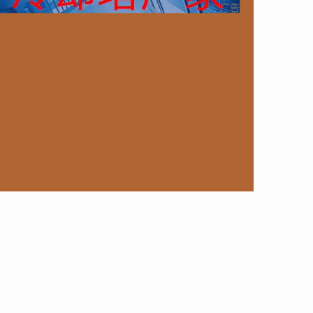
ongoDB
运营
Python
MemCache
硬件
广告
电子
娱乐
设计
摄影
nginx
游戏
ordPress
HTTP
团建
数码电器
Docker
大模型