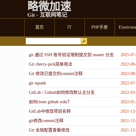
略微加速
Git - 互联网笔记
首页
IT
PHP手册
Elasticsea
git 通过 SSH 账号验证限制提交到 master 分支
2025-07
Git cherry-pick简单用法
2022-09
Git 修改已提交的commit注释
2022-08
git squash
2022-07
GitLab / Github如何修改默认主分支
2022-03
如何clone github wiki？
2022-01
GitLab中修改项目名称
2021-12
git修改commit注释
2021-12
Git 全局配置查看修改
2021-12