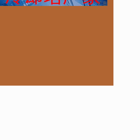
ongoDB
运营
Python
MemCache
硬件
广告
电子
娱乐
设计
摄影
nginx
游戏
ordPress
HTTP
团建
数码电器
Docker
大模型