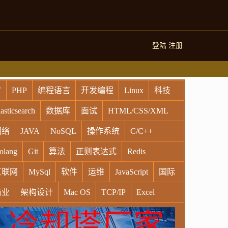
登陆
注册
T
PHP
编程语言
开发编程
Linux
科技
asticsearch
数据库
面试
HTML/CSS/XML
网络
JAVA
NoSQL
操作系统
C/C++
olang
Git
算法
正则表达式
Redis
互联网
MySql
软件
运维
JavaScript
国际
商业
架构设计
Mac OS
TCP/IP
Excel
indows
Oracle
Socket
VR
Vim