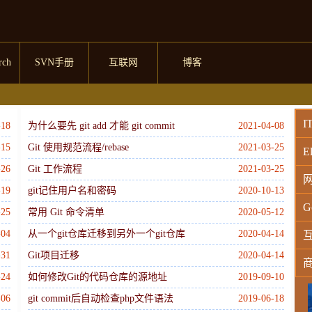
rch
SVN手册
互联网
博客
I
-18
为什么要先 git add 才能 git commit
2021-04-08
-15
Git 使用规范流程/rebase
2021-03-25
El
-26
Git 工作流程
2021-03-25
-19
git记住用户名和密码
2020-10-13
G
-25
常用 Git 命令清单
2020-05-12
-04
从一个git仓库迁移到另外一个git仓库
2020-04-14
-31
Git项目迁移
2020-04-14
-24
如何修改Git的代码仓库的源地址
2019-09-10
W
-06
git commit后自动检查php文件语法
2019-06-18