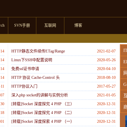
rch
SVN手册
互联网
博客
I
-14
HTTP静态文件续传ETag/Range
2021-02-07
-14
Linux下SSH中配置说明
2020-05-26
El
-14
免费ssl证书申请
2020-04-10
-14
HTTP 协议 Cache-Control 头
2018-08-10
G
-11
HTTP协议入门
2017-05-27
-07
深入php socket的讲解与实例分析
2021-01-05
-30
[转载]Socket 深度探究 4 PHP （三）
2020-12-31
-18
[转载]Socket 深度探究 4 PHP （二）
2020-12-31
W
-01
[转载]Socket 深度探索 4 PHP （一）
2020-12-31