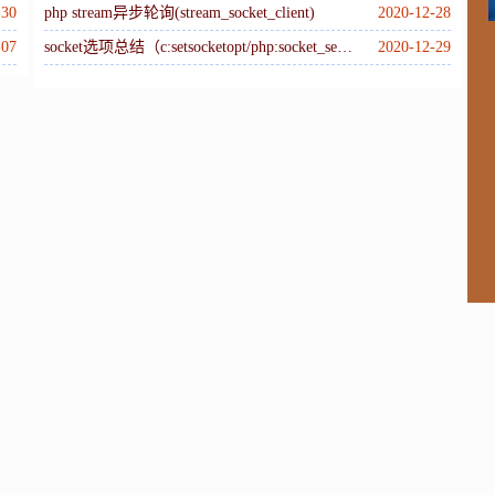
M
-30
php stream异步轮询(stream_socket_client)
2020-12-28
-07
socket选项总结（c:setsocketopt/php:socket_set_option）
2020-12-29
W