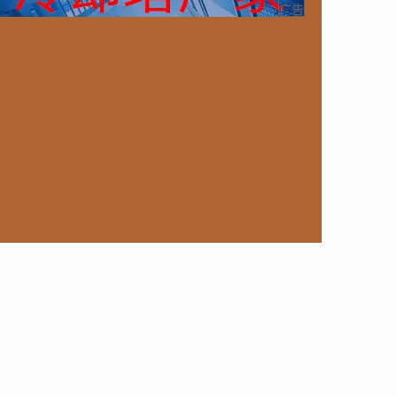
ongoDB
运营
Python
MemCache
硬件
广告
电子
娱乐
设计
摄影
nginx
游戏
ordPress
HTTP
团建
数码电器
Docker
大模型