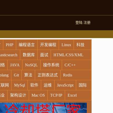
登陆
注册
T
PHP
编程语言
开发编程
Linux
科技
asticsearch
数据库
面试
HTML/CSS/XML
网络
JAVA
NoSQL
操作系统
C/C++
olang
Git
算法
正则表达式
Redis
互联网
MySql
软件
运维
JavaScript
国际
商业
架构设计
Mac OS
TCP/IP
Excel
indows
Oracle
Socket
VR
Vim