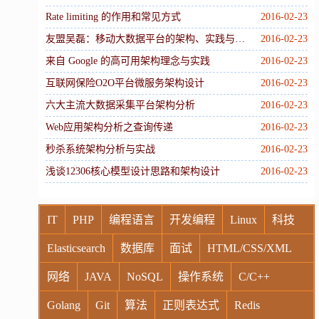
Rate limiting 的作用和常见方式
2016-02-23
友盟吴磊：移动大数据平台的架构、实践与数据增值
2016-02-23
来自 Google 的高可用架构理念与实践
2016-02-23
互联网保险O2O平台微服务架构设计
2016-02-23
六大主流大数据采集平台架构分析
2016-02-23
Web应用架构分析之查询传递
2016-02-23
秒杀系统架构分析与实战
2016-02-23
浅谈12306核心模型设计思路和架构设计
2016-02-23
IT
PHP
编程语言
开发编程
Linux
科技
Elasticsearch
数据库
面试
HTML/CSS/XML
网络
JAVA
NoSQL
操作系统
C/C++
Golang
Git
算法
正则表达式
Redis