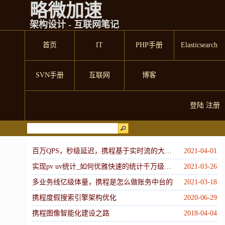
略微加速
架构设计 - 互联网笔记
首页
IT
PHP手册
Elasticsearch
SVN手册
互联网
博客
登陆
注册
百万QPS，秒级延迟，携程基于实时流的大数据基础层建设
2021-04-01
实现pv uv统计_如何优雅快速的统计千万级别uv？
2021-03-26
多业务线亿级体量，携程是怎么做账务中台的
2021-03-18
携程度假搜索引擎架构优化
2020-06-29
携程图像智能化建设之路
2018-04-04