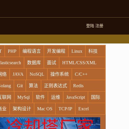
登陆
注册
T
PHP
编程语言
开发编程
Linux
科技
lasticsearch
数据库
面试
HTML/CSS/XML
网络
JAVA
NoSQL
操作系统
C/C++
olang
Git
算法
正则表达式
Redis
互联网
MySql
软件
运维
JavaScript
国际
商业
架构设计
Mac OS
TCP/IP
Excel
indows
Oracle
Socket
VR
Vim