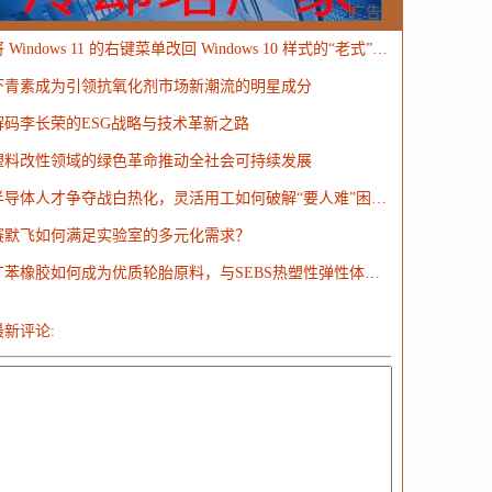
MongoDB
运营
Python
MemCache
硬件
广告
将 Windows 11 的右键菜单改回 Windows 10 样式的“老式”菜单
电子
娱乐
设计
摄影
nginx
游戏
虾青素成为引领抗氧化剂市场新潮流的明星成分
ordPress
HTTP
团建
数码电器
Docker
解码李长荣的ESG战略与技术革新之路
大模型
塑料改性领域的绿色革命推动全社会可持续发展
半导体人才争夺战白热化，灵活用工如何破解“要人难”困局？
赛默飞如何满足实验室的多元化需求？
丁苯橡胶如何成为优质轮胎原料，与SEBS热塑性弹性体的对比探讨？
最新评论: