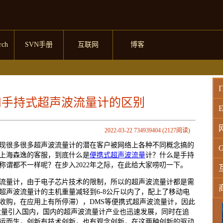
rch
SVN手册
互联网
博客
I
和手持式超声波流量计的区别
E
2022-03-22 734939404 (2127阅读)
发现很多很多超声波流量计的潜在客户被网络上各种不同概念搞的
G
上海森逸的客服，到底什么是
便携式超声波流量
计？什么是手持
称谓都不一样呢？在步入2022年之际，在此给大家唠叨一下。
流量计，由于电子芯片技术的限制，所以的超声波流量计都是需
超声波流量计的主机重量减轻到6-8公斤以内了，配上了移动电
收购，在应用上有所停滞），DMS等便携式超声波流量计，因此
W
大量引入国内，国内的超声波流量计产业也迅速发展，同时在追
运而生，创新有技术创新，也有观念创新，在这两种创新的驱动