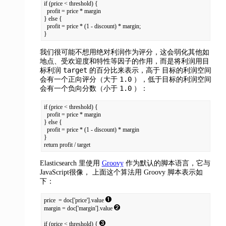
if (price < threshold) {

  profit = price * margin

} else {

  profit = price * (1 - discount) * margin;

}
我们很可能不想用绝对利润作为评分，这会弱化其他如
地点、受欢迎度和特性等因子的作用，而是将利润用目
target
标利润
的百分比来表示，高于 目标的利润空间
1.0
会有一个正向评分（大于
），低于目标的利润空间
1.0
会有一个负向分数（小于
）：
if (price < threshold) {

  profit = price * margin

} else {

  profit = price * (1 - discount) * margin

}

return profit / target
Elasticsearch 里使用
Groovy
作为默认的脚本语言，它与
JavaScript很像，
上面这个算法用 Groovy 脚本表示如
下：
price  = doc['price'].value 
margin = doc['margin'].value 
if (price < threshold) { 