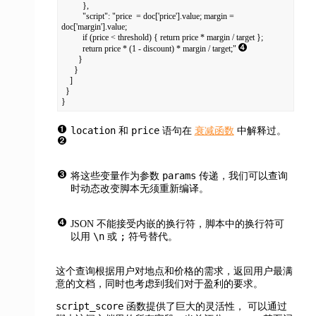
          },

          "script": "price  = doc['price'].value; margin = 
doc['margin'].value;

          if (price < threshold) { return price * margin / target };

          return price * (1 - discount) * margin / target;" 
        }

      }

    ]

  }

}
location
price
和
语句在
衰减函数
中解释过。
params
将这些变量作为参数
传递，我们可以查询
时动态改变脚本无须重新编译。
JSON 不能接受内嵌的换行符，脚本中的换行符可
\n
;
以用
或
符号替代。
这个查询根据用户对地点和价格的需求，返回用户最满
意的文档，同时也考虑到我们对于盈利的要求。
script_score
函数提供了巨大的灵活性，
可以通过