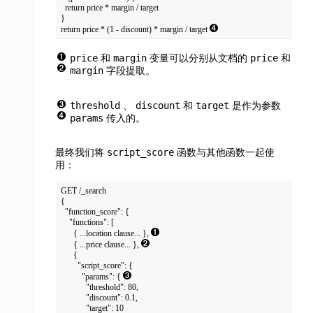
  return price * margin / target

}

return price * (1 - discount) * margin / target 
price
margin
price
和
变量可以分别从文档的
和
margin
字段提取。
threshold
discount
target
、
和
是作为参数
params
传入的。
script_score
最终我们将
函数与其他函数一起使
用：
GET /_search

{

  "function_score": {

    "functions": [

      { ...location clause... }, 
      { ...price clause... }, 
      {

        "script_score": {

          "params": { 
            "threshold": 80,

            "discount": 0.1,

            "target": 10
