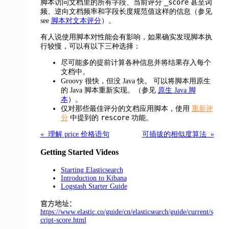
_score
脚本访问文档里的所有字段、当前评分
甚至词
频、逆向文档频率和字段长度规范值这样的信息（参见
see
脚本对文本评分
）。
有人说使用脚本对性能会有影响，如果确实发现脚本执
行较慢，可以有以下三种选择：
尽可能多的提前计算各种信息并将结果存入每个
文档中。
Groovy 很快，但没 Java 快。
可以将脚本用原生
的 Java 脚本重新实现。（参见
原生 Java 脚
本
）。
仅对那些最佳评分的文档应用脚本，使用
重新评
rescore
分
中提到的
功能。
« 理解 price 价格语句
可插拔的相似度算法 »
Getting Started Videos
Starting Elasticsearch
Introduction to Kibana
Logstash Starter Guide
官方地址：
https://www.elastic.co/guide/cn/elasticsearch/guide/current/s
cript-score.html