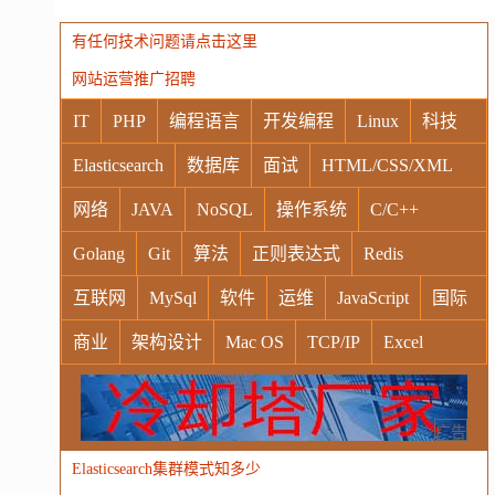
有任何技术问题请点击这里
网站运营推广招聘
IT
PHP
编程语言
开发编程
Linux
科技
Elasticsearch
数据库
面试
HTML/CSS/XML
网络
JAVA
NoSQL
操作系统
C/C++
Golang
Git
算法
正则表达式
Redis
互联网
MySql
软件
运维
JavaScript
国际
商业
架构设计
Mac OS
TCP/IP
Excel
Windows
Oracle
Socket
VR
Vim
MongoDB
运营
Python
MemCache
硬件
广告
Elasticsearch集群模式知多少
电子
娱乐
设计
摄影
nginx
游戏