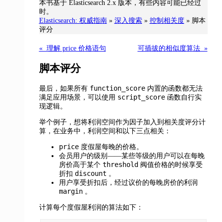
本书基于 Elasticsearch 2.x 版本，有些内容可能已经过
时。
Elasticsearch: 权威指南
»
深入搜索
»
控制相关度
»
脚本
评分
« 理解 price 价格语句
可插拔的相似度算法 »
脚本评分
function_score
最后，如果所有
内置的函数都无法
script_score
满足应用场景，可以使用
函数自行实
现逻辑。
举个例子，想将利润空间作为因子加入到相关度评分计
算，在业务中，利润空间和以下三点相关：
price
度假屋每晚的价格。
会员用户的级别——某些等级的用户可以在每晚
threshold
房价高于某个
阀值价格的时候享受
discount
折扣
。
用户享受折扣后，经过议价的每晚房价的利润
margin
。
计算每个度假屋利润的算法如下：