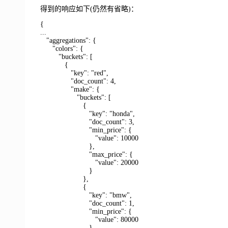
得到的响应如下(仍然有省略)：
{
...
"aggregations": {
"colors": {
"buckets": [
{
"key": "red",
"doc_count": 4,
"make": {
"buckets": [
{
"key": "honda",
"doc_count": 3,
"min_price": {
"value": 10000
},
"max_price": {
"value": 20000
}
},
{
"key": "bmw",
"doc_count": 1,
"min_price": {
"value": 80000
},