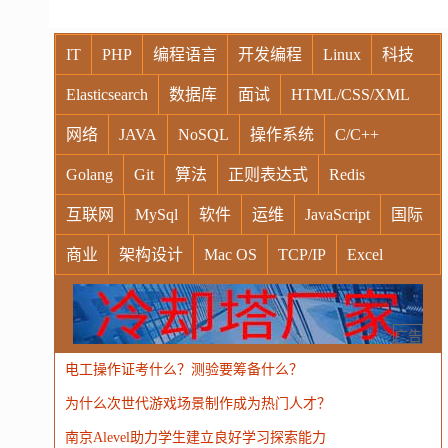
IT
PHP
编程语言
开发编程
Linux
科技
Elasticsearch
数据库
面试
HTML/CSS/XML
网络
JAVA
NoSQL
操作系统
C/C++
Golang
Git
算法
正则表达式
Redis
互联网
MySql
软件
运维
JavaScript
国际
商业
架构设计
Mac OS
TCP/IP
Excel
Windows
Oracle
Socket
VR
Vim
MongoDB
运营
Python
MemCache
硬件
广告
电工操作证考什么？测验要筹备什么？
电子
娱乐
设计
摄影
nginx
游戏
为什么次世代游戏场景制作成为热门人才？
WordPress
HTTP
团建
数码电器
Docker
南京Alevel助力学生建立良好学习探索能力