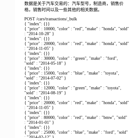
数据是关于汽车交易的：汽车型号，制造商，销售价
格，销售时间以及一些其他的相关数据。
POST /cars/transactions/_bulk
{ "index": {}}
{ "price" : 10000, "color" : "red", "make" : "honda", "sold"
: "2014-10-28" }
{ "index": {}}
{ "price" : 20000, "color" : "red", "make" : "honda", "sold"
: "2014-11-05" }
{ "index": {}}
{ "price" : 30000, "color" : "green", "make" : "ford",
"sold" : "2014-05-18" }
{ "index": {}}
{ "price" : 15000, "color" : "blue", "make" : "toyota",
"sold" : "2014-07-02" }
{ "index": {}}
{ "price" : 12000, "color" : "green", "make" : "toyota",
"sold" : "2014-08-19" }
{ "index": {}}
{ "price" : 20000, "color" : "red", "make" : "honda", "sold"
: "2014-11-05" }
{ "index": {}}
{ "price" : 80000, "color" : "red", "make" : "bmw", "sold"
: "2014-01-01" }
{ "index": {}}
{ "price" : 25000, "color" : "blue", "make" : "ford", "sold"
: "2014-02-12" }