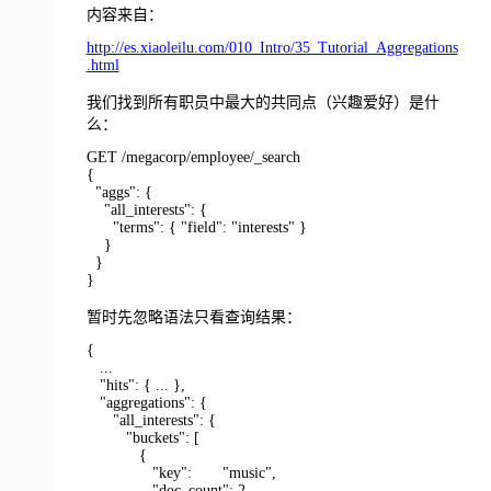
内容来自：
http://es.xiaoleilu.com/010_Intro/35_Tutorial_Aggregations
.html
我们找到所有职员中最大的共同点（兴趣爱好）是什
么：
GET /megacorp/employee/_search
{
"aggs": {
"all_interests": {
"terms": { "field": "interests" }
}
}
}
暂时先忽略语法只看查询结果：
{
...
"hits": { ... },
"aggregations": {
"all_interests": {
"buckets": [
{
"key": "music",
"doc_count": 2