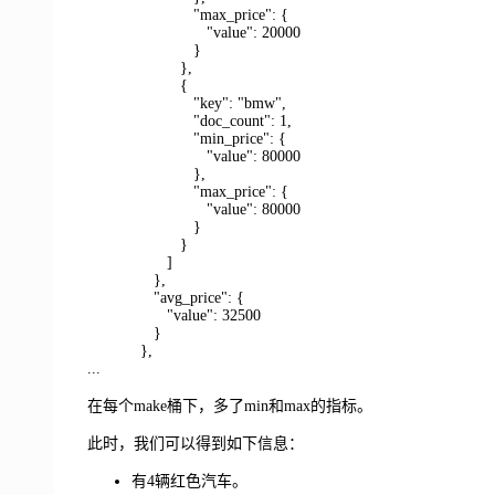
"max_price": {
"value": 20000
}
},
{
"key": "bmw",
"doc_count": 1,
"min_price": {
"value": 80000
},
"max_price": {
"value": 80000
}
}
]
},
"avg_price": {
"value": 32500
}
},
...
在每个make桶下，多了min和max的指标。
此时，我们可以得到如下信息：
有4辆红色汽车。