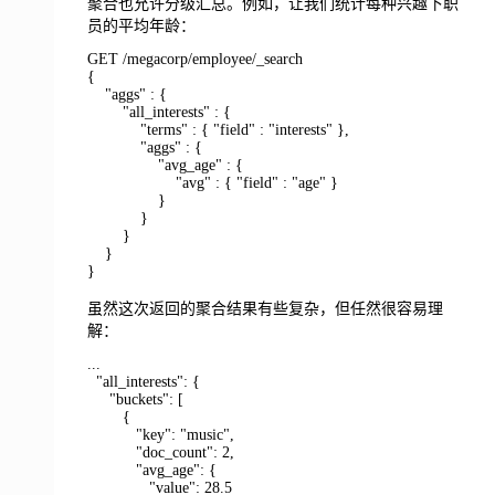
聚合也允许分级汇总。例如，让我们统计每种兴趣下职
员的平均年龄：
GET /megacorp/employee/_search
{
"aggs" : {
"all_interests" : {
"terms" : { "field" : "interests" },
"aggs" : {
"avg_age" : {
"avg" : { "field" : "age" }
}
}
}
}
}
虽然这次返回的聚合结果有些复杂，但任然很容易理
解：
...
"all_interests": {
"buckets": [
{
"key": "music",
"doc_count": 2,
"avg_age": {
"value": 28.5