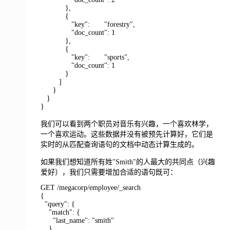
},
{
"key": "forestry",
"doc_count": 1
},
{
"key": "sports",
"doc_count": 1
}
]
}
}
}
我们可以看到两个职员对音乐有兴趣，一个喜欢林学，
一个喜欢运动。这些数据并没有被预先计算好，它们是
实时的从匹配查询语句的文档中动态计算生成的。
如果我们想知道所有姓"Smith"的人最大的共同点（兴趣
爱好），我们只需要增加合适的语句既可：
GET /megacorp/employee/_search
{
"query": {
"match": {
"last_name": "smith"
}