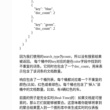
},
{
"key": "blue",
"doc_count": 2
},
{
"key": "green",
"doc_count": 2
}
]
}
}
}
因为我们使用的search_type为count，所以没有搜索结果
被返回。 每个桶中的key对应的是在color字段中找到的
不重复的词条。它同时也包含了一个doc_count，用来表
示包含了该词条的文档数量。
响应包含了一个桶列表，每个桶都对应着一个不重复的
颜色(比如，红色或者绿色)。每个桶也包含了“掉入”该
桶中的文档数量。比如，有4辆红色的车。
前面的例子是完全实时(Real-Time)的：如果文档是可搜
索的，那么它们就能够被聚合。这意味着你能够将拿到
的聚合结果置入到一个图形库中来生成实时的仪表板