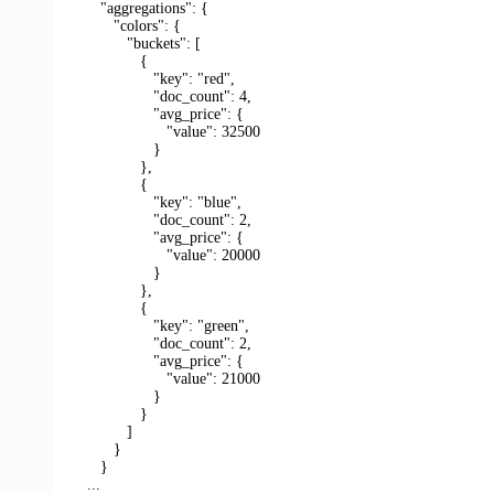
"aggregations": {
"colors": {
"buckets": [
{
"key": "red",
"doc_count": 4,
"avg_price": {
"value": 32500
}
},
{
"key": "blue",
"doc_count": 2,
"avg_price": {
"value": 20000
}
},
{
"key": "green",
"doc_count": 2,
"avg_price": {
"value": 21000
}
}
]
}
}
...