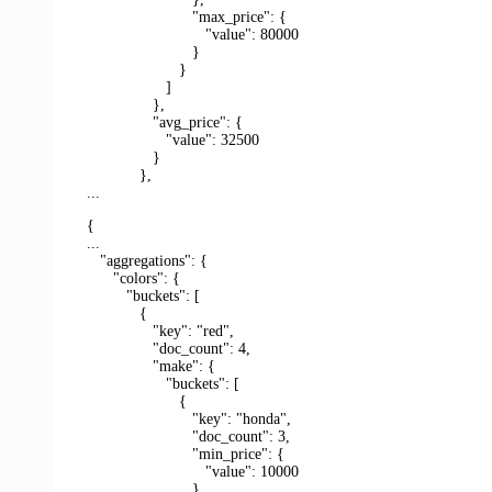
"max_price": {
"value": 80000
}
}
]
},
"avg_price": {
"value": 32500
}
},
...
{
...
"aggregations": {
"colors": {
"buckets": [
{
"key": "red",
"doc_count": 4,
"make": {
"buckets": [
{
"key": "honda",
"doc_count": 3,
"min_price": {
"value": 10000
},