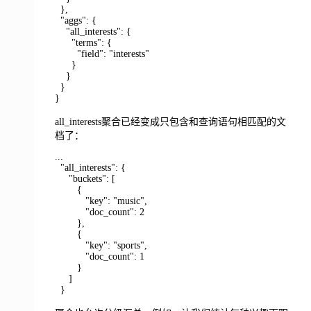
},
"aggs": {
"all_interests": {
"terms": {
"field": "interests"
}
}
}
}
all_interests聚合已经变成只包含和查询语句相匹配的文
档了：
...
"all_interests": {
"buckets": [
{
"key": "music",
"doc_count": 2
},
{
"key": "sports",
"doc_count": 1
}
]
}