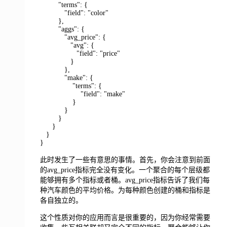
"terms": {
"field": "color"
},
"aggs": {
"avg_price": {
"avg": {
"field": "price"
}
},
"make": {
"terms": {
"field": "make"
}
}
}
}
}
}
此时发生了一些有意思的事情。首先，你会注意到前面
的avg_price指标完全没有变化。一个聚合的每个层级都
能够拥有多个指标或者桶。avg_price指标告诉了我们每
种汽车颜色的平均价格。为每种颜色创建的桶和指标是
各自独立的。
这个性质对你的应用而言是很重要的，因为你经常需要