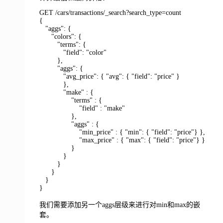
GET /cars/transactions/_search?search_type=count
{
"aggs": {
"colors": {
"terms": {
"field": "color"
},
"aggs": {
"avg_price": { "avg": { "field": "price" }
},
"make" : {
"terms" : {
"field" : "make"
},
"aggs" : {
"min_price" : { "min": { "field": "price"} },
"max_price" : { "max": { "field": "price"} }
}
}
}
}
}
}
我们需要添加另一个aggs层级来进行对min和max的嵌
套。