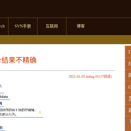
rch
SVN手册
互联网
博客
I
合结果不精确
E
2021-01-05 leiting (6127阅读)
G
W