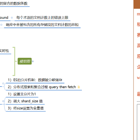
m
W
w