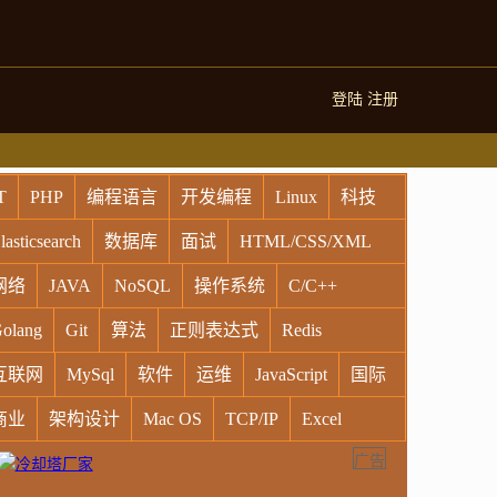
登陆
注册
T
PHP
编程语言
开发编程
Linux
科技
lasticsearch
数据库
面试
HTML/CSS/XML
网络
JAVA
NoSQL
操作系统
C/C++
olang
Git
算法
正则表达式
Redis
互联网
MySql
软件
运维
JavaScript
国际
商业
架构设计
Mac OS
TCP/IP
Excel
广告
indows
Oracle
Socket
VR
Vim