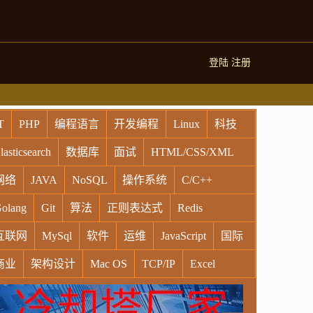
登陆
注册
T
PHP
编程语言
开发编程
Linux
科技
lasticsearch
数据库
面试
HTML/CSS/XML
网络
JAVA
NoSQL
操作系统
C/C++
olang
Git
算法
正则表达式
Redis
互联网
MySql
软件
运维
JavaScript
国际
商业
架构设计
Mac OS
TCP/IP
Excel
indows
Oracle
Socket
VR
Vim