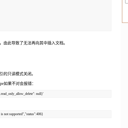
性是 true，由此导致了无法再向其中插入文档。
引的只读模式关闭。
Type如果不对会报错：
.read_only_allow_delete": null}'
is not supported","status":406}