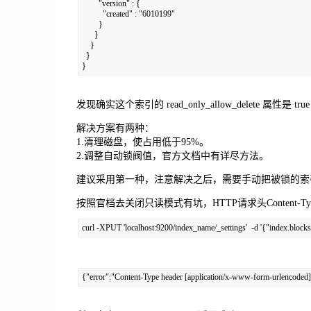
        "version" : {

          "created" : "6010199"

        }

      }

    }

  }

}
发现确实这个索引的 read_only_allow_delete 属
解决方案有两种：
1.清理磁盘，使占用低于95%。
2.调整自动锁阀值，官方文档中有详尽方法。
建议采用第一种，注意解决之后，需要手动把被锁的索
按照官档去关闭只读模式有坑，HTTP请求头Content-
curl -XPUT 'localhost:9200/index_name/_settings'  -d '{"index.blocks
{"error":"Content-Type header [application/x-www-form-urlencoded] 