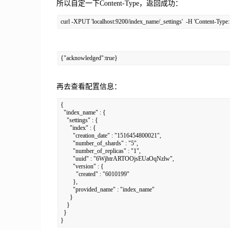
所以自定一下Content-Type，返回成功：
curl -XPUT 'localhost:9200/index_name/_settings'  -H 'Content-Type: a
{"acknowledged":true}
再去查看配置信息：
{

  "index_name" : {

    "settings" : {

      "index" : {

        "creation_date" : "1516454800021",

        "number_of_shards" : "5",

        "number_of_replicas" : "1",

        "uuid" : "6WjhtrARTOOjsEUaOqNzlw",

        "version" : {

          "created" : "6010199"

        },

        "provided_name" : "index_name"

      }

    }

  }

}