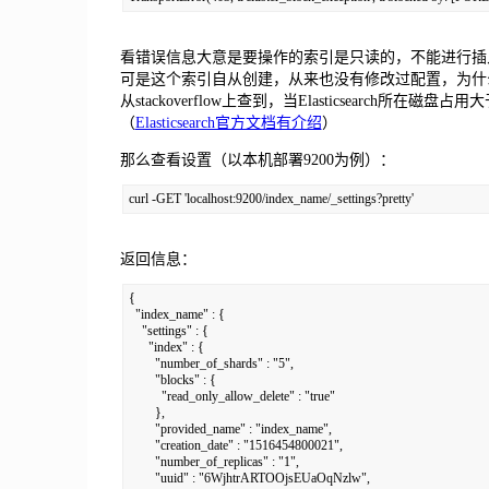
看错误信息大意是要操作的索引是只读的，不能进行插
可是这个索引自从创建，从来也没有修改过配置，为什
从stackoverflow上查到，当Elasticsearch所在磁
（
Elasticsearch官方文档有介绍
）
那么查看设置（以本机部署9200为例）：
curl -GET 'localhost:9200/index_name/_settings?pretty'
返回信息：
{

  "index_name" : {

    "settings" : {

      "index" : {

        "number_of_shards" : "5",

        "blocks" : {

          "read_only_allow_delete" : "true"

        },

        "provided_name" : "index_name",

        "creation_date" : "1516454800021",

        "number_of_replicas" : "1",

        "uuid" : "6WjhtrARTOOjsEUaOqNzlw",
