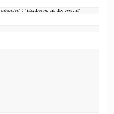
pplication/json' -d '{"index.blocks.read_only_allow_delete": null}'