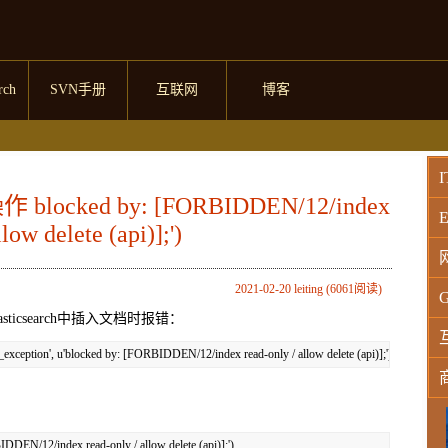
rch
SVN手册
互联网
博客
I
locked by: [FORBIDDEN/12/index
E
low delete (api)];')
2021-02-20 leiting (6061阅读)
G
csearch中插入文档时报错：
_exception', u'blocked by: [FORBIDDEN/12/index read-only / allow delete (api)];')
W
IDDEN/12/index read-only / allow delete (api)];')