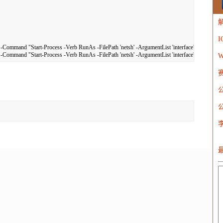
W
and "Start-Process -Verb RunAs -FilePath 'netsh' -ArgumentList 'interface','portproxy','dele
mand "Start-Process -Verb RunAs -FilePath 'netsh' -ArgumentList 'interface','portproxy','
W