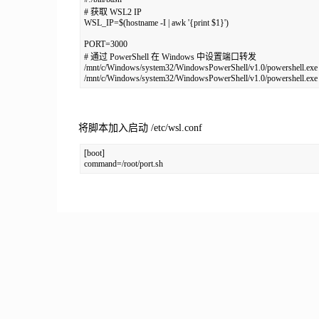
# 获取 WSL2 IP

WSL_IP=$(hostname -I | awk '{print $1}')

PORT=3000

# 通过 PowerShell 在 Windows 中设置端口转发

/mnt/c/Windows/system32/WindowsPowerShell/v1.0/powershell.exe -Comm
/mnt/c/Windows/system32/WindowsPowerShell/v1.0/powershell.exe -Com
将脚本加入启动 /etc/wsl.conf
[boot]

command=/root/port.sh