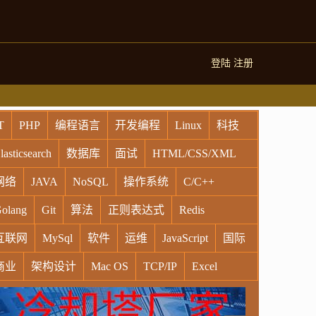
登陆
注册
T
PHP
编程语言
开发编程
Linux
科技
lasticsearch
数据库
面试
HTML/CSS/XML
网络
JAVA
NoSQL
操作系统
C/C++
olang
Git
算法
正则表达式
Redis
互联网
MySql
软件
运维
JavaScript
国际
商业
架构设计
Mac OS
TCP/IP
Excel
indows
Oracle
Socket
VR
Vim