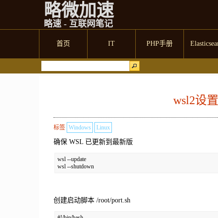
略微加速
略速 - 互联网笔记
首页
IT
PHP手册
Elasticsea
wsl2
标签
Windows
Linux
确保 WSL 已更新到最新版
wsl --update

wsl --shutdown
创建启动脚本 /root/port.sh
#!/bin/bash
