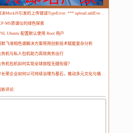
MongoDB
运营
Python
MemCache
硬件
广告
解决MockJS引发的上传错误TypeError: ***.upload.addEventListener is not a function
电子
娱乐
设计
摄影
nginx
游戏
ICP-MS质谱仪的绿色探索
ordPress
HTTP
团建
数码电器
Docker
te','v4tov4','listenport=$PORT','listenaddress=0.0.0.0'"

add','v4tov4','listenport=$PORT','listenaddress=0.0.0.0','connectport=$PORT','connectaddre
SL Ubuntu 配置默认使用 Root 用户
大模型
赛默飞液相色谱解决方案将用创新技术赋能复杂分析
公务机与私人包机助力高效商务出行
公务机包机如何实现全球旅程无缝衔接？
李长荣企业如何以可持续治理为基石，推动多元文化与循环经济并进？
最新评论: