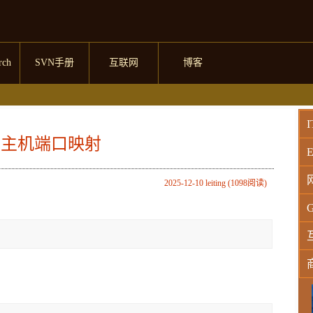
rch
SVN手册
互联网
博客
I
设置主机端口映射
E
2025-12-10 leiting (1098阅读)
G
W