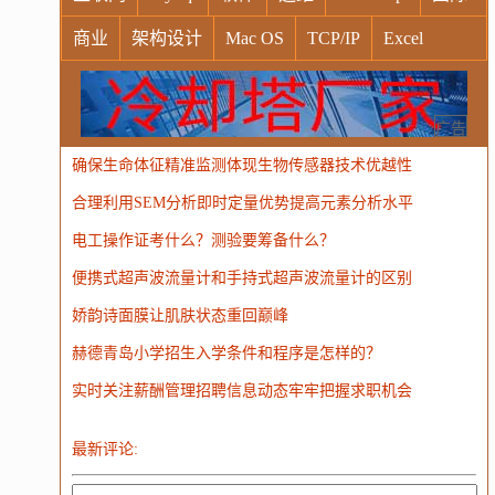
商业
架构设计
Mac OS
TCP/IP
Excel
Windows
Oracle
Socket
VR
Vim
MongoDB
运营
Python
MemCache
硬件
广告
确保生命体征精准监测体现生物传感器技术优越性
电子
娱乐
设计
摄影
nginx
游戏
合理利用SEM分析即时定量优势提高元素分析水平
WordPress
HTTP
团建
数码电器
Docker
电工操作证考什么？测验要筹备什么？
大模型
便携式超声波流量计和手持式超声波流量计的区别
娇韵诗面膜让肌肤状态重回巅峰
赫德青岛小学招生入学条件和程序是怎样的？
实时关注薪酬管理招聘信息动态牢牢把握求职机会
最新评论: