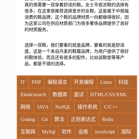
真的很需要一双穿着舒适的鞋。女士平底凉鞋的选择有
很多，在这里很推荐选择爱步的女鞋，这是属于中观端
消费的鞋品牌，这个鞋的品牌材质一向都做得很好，因
为这家公司在供应材质部门为很多奢侈品牌提供了良好
的材质服务。
选择一双鞋，我们要看的就是品牌，要看的就是舒适
度，这是一个来自丹麦的鞋履品牌，为用户提供了很好
的鞋体验，而且还有很多的配件，比如说鞋垫等等产
品，都是不错的选择。
IT
PHP
编程语言
开发编程
Linux
科技
Elasticsearch
数据库
面试
HTML/CSS/XML
网络
JAVA
NoSQL
操作系统
C/C++
Golang
Git
算法
正则表达式
Redis
互联网
MySql
软件
运维
JavaScript
国际