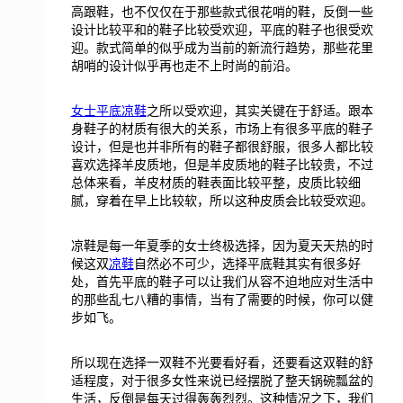
高跟鞋，也不仅仅在于那些款式很花哨的鞋，反倒一些
设计比较平和的鞋子比较受欢迎，平底的鞋子也很受欢
迎。款式简单的似乎成为当前的新流行趋势，那些花里
胡哨的设计似乎再也走不上时尚的前沿。
女士平底凉鞋
之所以受欢迎，其实关键在于舒适。跟本
身鞋子的材质有很大的关系，市场上有很多平底的鞋子
设计，但是也并非所有的鞋子都很舒服，很多人都比较
喜欢选择羊皮质地，但是羊皮质地的鞋子比较贵，不过
总体来看，羊皮材质的鞋表面比较平整，皮质比较细
腻，穿着在早上比较软，所以这种皮质会比较受欢迎。
凉鞋是每一年夏季的女士终极选择，因为夏天天热的时
候这双
凉鞋
自然必不可少，选择平底鞋其实有很多好
处，首先平底的鞋子可以让我们从容不迫地应对生活中
的那些乱七八糟的事情，当有了需要的时候，你可以健
步如飞。
所以现在选择一双鞋不光要看好看，还要看这双鞋的舒
适程度，对于很多女性来说已经摆脱了整天锅碗瓢盆的
生活，反倒是每天过得轰轰烈烈。这种情况之下，我们