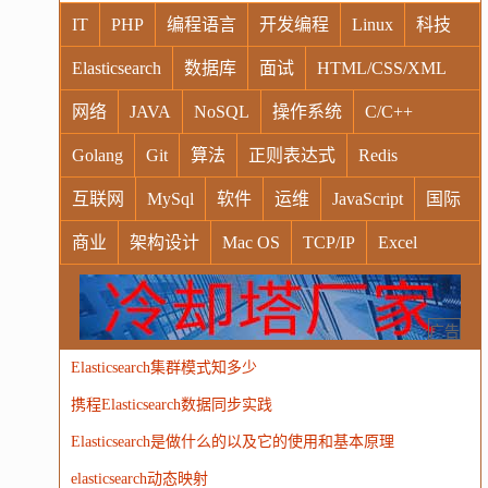
IT
PHP
编程语言
开发编程
Linux
科技
Elasticsearch
数据库
面试
HTML/CSS/XML
网络
JAVA
NoSQL
操作系统
C/C++
Golang
Git
算法
正则表达式
Redis
互联网
MySql
软件
运维
JavaScript
国际
商业
架构设计
Mac OS
TCP/IP
Excel
Windows
Oracle
Socket
VR
Vim
MongoDB
运营
Python
MemCache
硬件
广告
Elasticsearch集群模式知多少
电子
娱乐
设计
摄影
nginx
游戏
携程Elasticsearch数据同步实践
WordPress
HTTP
团建
数码电器
Docker
Elasticsearch是做什么的以及它的使用和基本原理
大模型
elasticsearch动态映射