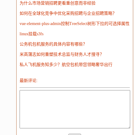
为什么市场营销招聘更看重创意而非经验
电子
娱乐
设计
摄影
nginx
游戏
如何在全球化竞争中优化采购招聘与企业招聘策略？
WordPress
HTTP
团建
数码电器
Docker
vue-element-plus-admin控制TreeSelect树形下拉的可选择属性
大模型
linux挂载s3fs
公务机包机服务的具体内容有哪些？
米高蒲志如何重塑技术总监与财务人才搜寻？
私人飞机服务知多少？航空包机带您领略奢华出行
最新评论: