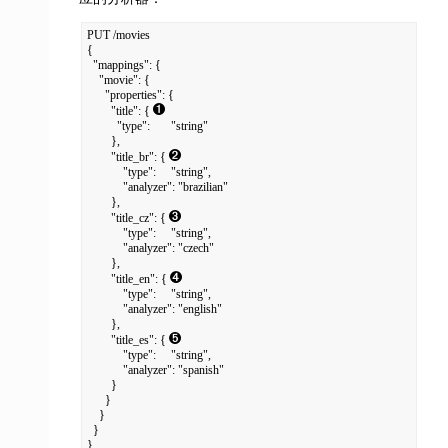
PUT /movies

{

  "mappings": {

    "movie": {

      "properties": {

        "title": { 
          "type":       "string"

        },

        "title_br": { 
            "type":     "string",

            "analyzer": "brazilian"

        },

        "title_cz": { 
            "type":     "string",

            "analyzer": "czech"

        },

        "title_en": { 
            "type":     "string",

            "analyzer": "english"

        },

        "title_es": { 
            "type":     "string",

            "analyzer": "spanish"

        }

      }

    }

  }

}