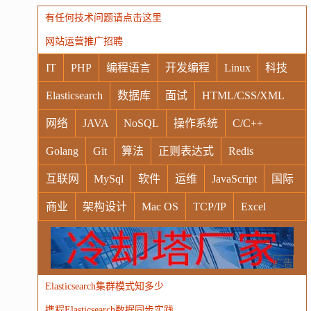
有任何技术问题请点击这里
网站运营推广招聘
IT
PHP
编程语言
开发编程
Linux
科技
Elasticsearch
数据库
面试
HTML/CSS/XML
网络
JAVA
NoSQL
操作系统
C/C++
Golang
Git
算法
正则表达式
Redis
互联网
MySql
软件
运维
JavaScript
国际
商业
架构设计
Mac OS
TCP/IP
Excel
Windows
Oracle
Socket
VR
Vim
MongoDB
运营
Python
MemCache
硬件
广告
Elasticsearch集群模式知多少
电子
娱乐
设计
摄影
nginx
游戏
携程Elasticsearch数据同步实践