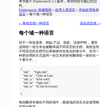
本书基于 Elasticsearch 2.x 版本，有些内容可能已经过
时。
Elasticsearch: 权威指南
»
处理人类语言
»
开始处理各种
语言
»
每个域一种语言
« 每份文档一种语言
混合语言域 »
每个域一种语言
对于一些实体类，例如:产品、电影、法律声明，
通常
这样的一份文本会被翻译成不同语言的文档。虽然这些
不同语言的文档可以单独保存在各自的索引中。但另一
种更合理的方式是同一份文本的所有翻译统一保存在一
个索引中。。
{

   "title":     "Fight club",

   "title_br":  "Clube de Luta",

   "title_cz":  "Klub rváčů",

   "title_en":  "Fight club",

   "title_es":  "El club de la lucha",

   ...

}
每份翻译存储在不同的域中，根据域的语言决定使用相
应的分析器：