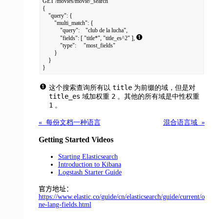
GET /movies/movie/_search

{

    "query": {

        "multi_match": {

            "query":    "club de la lucha",

            "fields": [ "title*", "title_es^2" ], 
            "type":     "most_fields"

        }

    }

}
title
这个搜索查询所有以
为前缀的域，但是对
title_es
2
域加权重
。其他的所有域是中性权重
1
。
« 每份文档一种语言
混合语言域 »
Getting Started Videos
Starting Elasticsearch
Introduction to Kibana
Logstash Starter Guide
官方地址：
https://www.elastic.co/guide/cn/elasticsearch/guide/current/o
ne-lang-fields.html