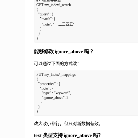
# 不能查导数据

GET my_index/_search

{

  "query": {

    "match": {

      "note": "一二三四五"

    }

  }

能够修改 ignore_above 吗 ？
可以通过下面的方式改：
PUT my_index/_mappings

{

  "properties" : {

    "note" : {

      "type" : "keyword",

      "ignore_above": 2

    }

  }

改大改小都行，但只对新数据有效。
text 类型支持 ignore_above 吗？