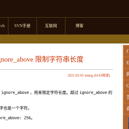
rch
SVN手册
互联网
博客
I
使用 ignore_above 限制字符串长度
E
2021-03-01 leiting (6143阅读)
G
ignore_above
ignore_above
定
，用来限定字符长度。超过
的
字也是一个字符。
ore_above: 256
。
W