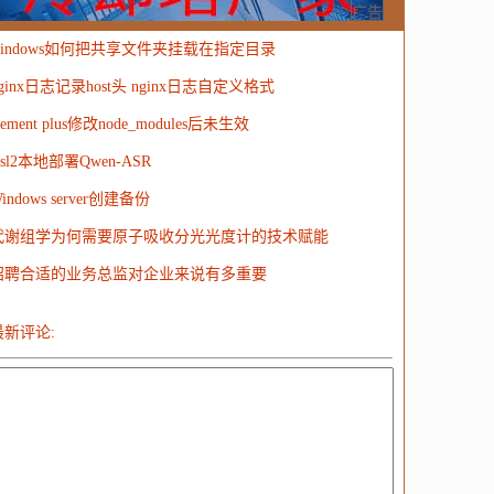
MongoDB
运营
Python
MemCache
硬件
广告
windows如何把共享文件夹挂载在指定目录
电子
娱乐
设计
摄影
nginx
游戏
ginx日志记录host头 nginx日志自定义格式
ordPress
HTTP
团建
数码电器
Docker
lement plus修改node_modules后未生效
大模型
sl2本地部署Qwen-ASR
indows server创建备份
代谢组学为何需要原子吸收分光光度计的技术赋能
招聘合适的业务总监对企业来说有多重要
最新评论: