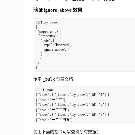
验证 ignore_above 效果
PUT my_index

{

  "mappings" : {

    "properties" : {

      "note" : {

        "type" : "keyword",

        "ignore_above": 4

      }

    }

  }

_bulk
使用
创建文档
POST _bulk

{ "index" : { "_index" : "my_index", "_id" : "1" } }

{ "note" : "一二三"}

{ "index" : { "_index" : "my_index", "_id" : "2" } }

{ "note" : "一二三四"}

{ "index" : { "_index" : "my_index", "_id" : "3" } }

使用下面的指令可以查询所有数据：