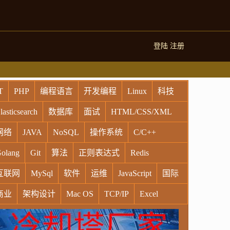
登陆
注册
T
PHP
编程语言
开发编程
Linux
科技
lasticsearch
数据库
面试
HTML/CSS/XML
网络
JAVA
NoSQL
操作系统
C/C++
olang
Git
算法
正则表达式
Redis
互联网
MySql
软件
运维
JavaScript
国际
商业
架构设计
Mac OS
TCP/IP
Excel
indows
Oracle
Socket
VR
Vim