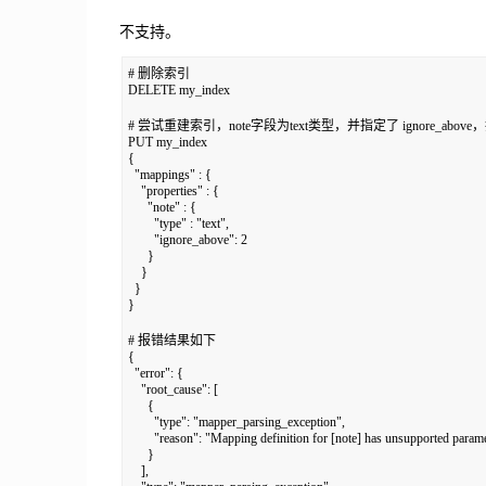
不支持。
# 删除索引

DELETE my_index

# 尝试重建索引，note字段为text类型，并指定了 ignore_abov
PUT my_index

{

  "mappings" : {

    "properties" : {

      "note" : {

        "type" : "text",

        "ignore_above": 2

      }

    }

  }

}

# 报错结果如下

{

  "error": {

    "root_cause": [

      {

        "type": "mapper_parsing_exception",

        "reason": "Mapping definition for [note] has unsupported parame
      }

    ],
