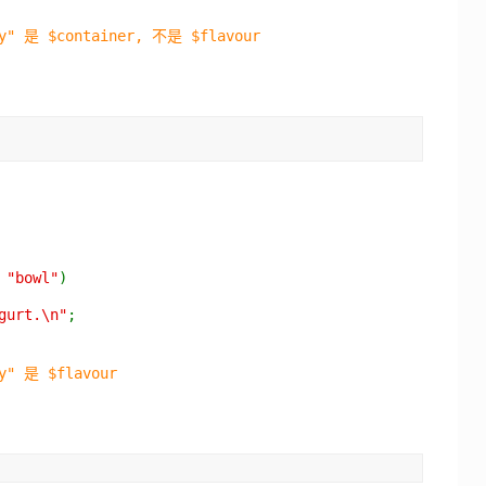
ry" 是 $container, 不是 $flavour
=
"bowl"
)
urt.\n"
;
ry" 是 $flavour