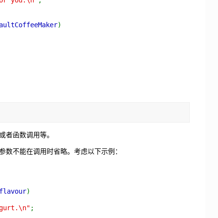
or you.\n"
;
aultCoffeeMaker
)
或者函数调用等。
参数不能在调用时省略。考虑以下示例：
flavour
)
urt.\n"
;