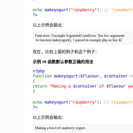
echo
makeyogurt
(
"raspberry"
);
// "raspber
?>
以上示例会输出：
Fatal error: Uncaught ArgumentCountError: Too few arguments

现在，比较上面的例子和这个例子：
示例 #8 函数默认参数正确的用法
<?php
function
makeyogurt
(
$flavour
,
$container
{
return
"Making a
$container
of
$flavour
yog
}
echo
makeyogurt
(
"raspberry"
);
// "raspber
?>
以上示例会输出：