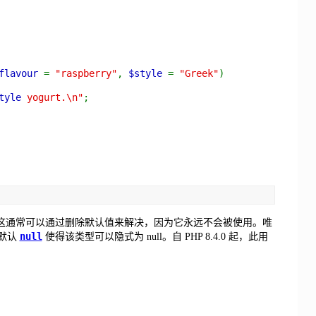
flavour
=
"raspberry"
,
$style
=
"Greek"
)
tyle
yogurt.\n"
;
这通常可以通过删除默认值来解决，因为它永远不会被使用。唯
null
默认
使得该类型可以隐式为 null。自 PHP 8.4.0 起，此用