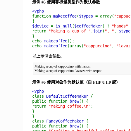
示例 #5 使用非标量类型作为默认参数
<?php
function
makecoffee
(
$types
= array(
"cappuc
{
$device
=
is_null
(
$coffeeMaker
) ?
"hands"
return
"Making a cup of "
.
join
(
", "
,
$type
}
echo
makecoffee
();
echo
makecoffee
(array(
"cappuccino"
,
"lavaz
以上示例会输出：
Making a cup of cappuccino with hands.

示例 #6 使用对象作为默认值（自 PHP 8.1.0 起）
<?php
class
DefaultCoffeeMaker
{
public function
brew
() {
return
"Making coffee.\n"
;
}
}
class
FancyCoffeeMaker
{
public function
brew
() {