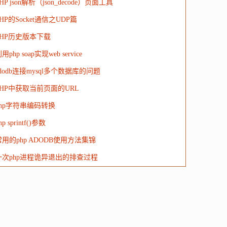
HP json解析（json_decode）页面工具
HP的Socket通信之UDP篇
PHP历史版本下载
用php soap实现web service
dodb连接mysql多个数据库的问题
PHP中获取当前页面的URL
php字符串编码转换
hp sprintf()参数
常用的php ADODB使用方法集锦
一次php进程诡异退出的排查过程