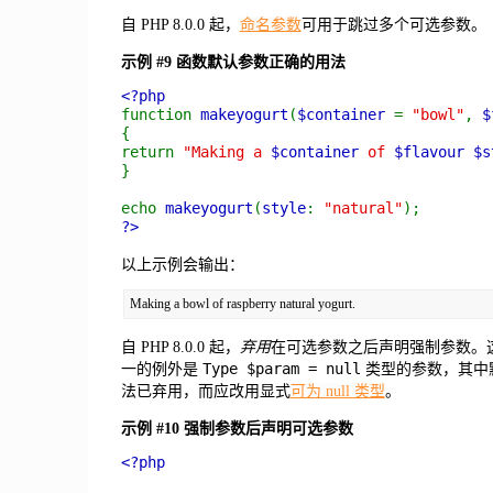
自 PHP 8.0.0 起，
命名参数
可用于跳过多个可选参数。
示例 #9 函数默认参数正确的用法
<?php
function
makeyogurt
(
$container
=
"bowl"
,
$
{
return
"Making a
$container
of
$flavour
$s
}
echo
makeyogurt
(
style
:
"natural"
);
?>
以上示例会输出：
自 PHP 8.0.0 起，
弃用
在可选参数之后声明强制参数。
Type $param = null
一的例外是
类型的参数，其中
法已弃用，而应改用显式
可为 null 类型
。
示例 #10 强制参数后声明可选参数
<?php