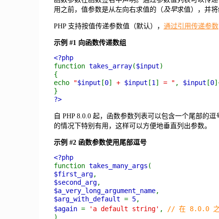
用之前，值参数是从左向右求值的（
及早
求值），并将
PHP 支持按值传递参数值（默认），
通过引用传递参数
示例 #1 向函数传递数组
<?php
function
takes_array
(
$input
)
{
echo
"
$input
[
0
]
+
$input
[
1
]
= "
,
$input
[
0
]
}
?>
自 PHP 8.0.0 起，函数参数列表可以包含一个尾
的情况下特别有用，这样可以方便地垂直列出参数。
示例 #2 函数参数使用尾部逗号
<?php
function
takes_many_args
(
$first_arg
,
$second_arg
,
$a_very_long_argument_name
,
$arg_with_default
=
5
,
$again
=
'a default string'
,
// 在 8.0.
)