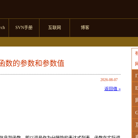
rch
SVN手册
互联网
博客
ual: 函数的参数和参数值
I
2026-08-07
E
返回值 »
G
信息到函数，即以逗号作为分隔符的表达式列表。函数在实际调