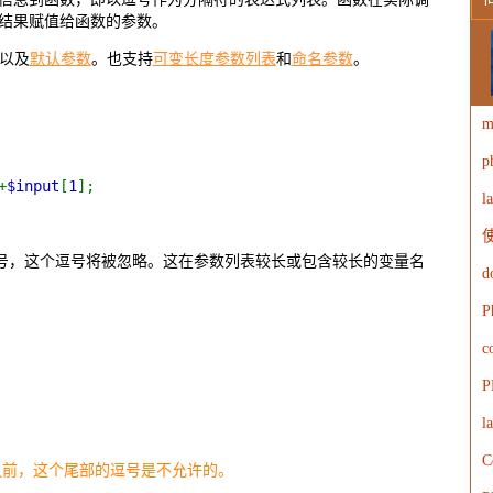
结果赋值给函数的参数。
W
以及
默认参数
。也支持
可变长度参数列表
和
命名参数
。
m
p
W
+
$input
[
1
];
l
使
部的逗号，这个逗号将被忽略。这在参数列表较长或包含较长的变量名
d
P
c
P
l
C
0 之前，这个尾部的逗号是不允许的。