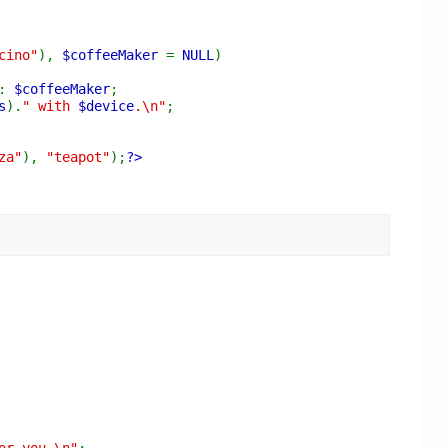
cino"
),
$coffeeMaker
=
NULL
)
:
$coffeeMaker
;
s
).
" with
$device
.\n"
;
za"
),
"teapot"
);
?>