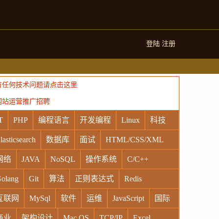
登陆
注册
有任何技术问题请点击这里
网站运营推广招聘
T
PHP
编程语言
开发编程
Linux
科技
lasticsearch
数据库
面试
HTML/CSS/XML
网络
JAVA
NoSQL
操作系统
C/C++
olang
Git
算法
正则表达式
Redis
互联网
MySql
软件
运维
JavaScript
国际
商业
架构设计
Mac OS
TCP/IP
Excel