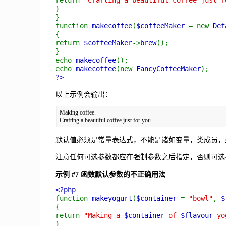
return
"Crafting a beautiful coffee just f
}
}
function
makecoffee
(
$coffeeMaker
= new
Def
{
return
$coffeeMaker
->
brew
();
}
echo
makecoffee
();
echo
makecoffee
(new
FancyCoffeeMaker
);
?>
以上示例会输出：
Making coffee.

默认值必须是常量表达式，不能是诸如变量，类成员，
注意任何可选参数都应在强制参数之后指定，否则可选
示例 #7 函数默认参数的不正确用法
<?php
function
makeyogurt
(
$container
=
"bowl"
,
$
{
return
"Making a
$container
of
$flavour
yog
}