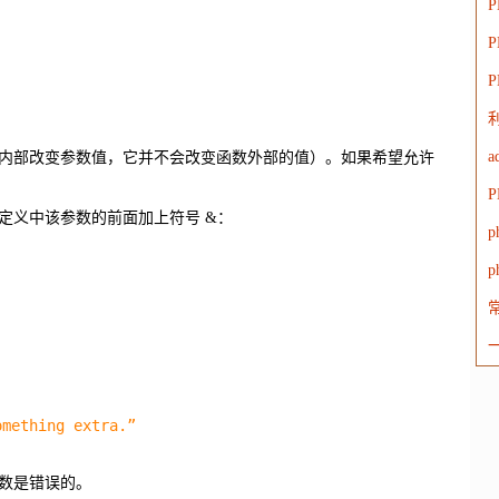
P
P
利
a
内部改变参数值，它并不会改变函数外部的值）。如果希望允许
定义中该参数的前面加上符号 &：
p
mething extra.”
数是错误的。