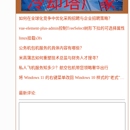
MongoDB
运营
Python
MemCache
硬件
广告
如何在全球化竞争中优化采购招聘与企业招聘策略？
电子
娱乐
设计
摄影
nginx
游戏
vue-element-plus-admin控制TreeSelect树形下拉的可选择属性
WordPress
HTTP
团建
数码电器
Docker
linux挂载s3fs
大模型
公务机包机服务的具体内容有哪些？
米高蒲志如何重塑技术总监与财务人才搜寻？
私人飞机服务知多少？航空包机带您领略奢华出行
将 Windows 11 的右键菜单改回 Windows 10 样式的“老式”菜单
最新评论: