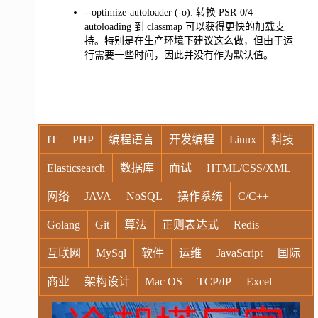
--optimize-autoloader (-o): 转换 PSR-0/4
autoloading 到 classmap 可以获得更快的加载支
持。特别是在生产环境下建议这么做，但由于运
行需要一些时间，因此并没有作为默认值。
IT
PHP
编程语言
开发编程
Linux
科技
Elasticsearch
数据库
面试
HTML/CSS/XML
网络
JAVA
NoSQL
操作系统
C/C++
Golang
Git
算法
正则表达式
Redis
互联网
MySql
软件
运维
JavaScript
国际
商业
架构设计
Mac OS
TCP/IP
Excel
Windows
Oracle
Socket
VR
Vim