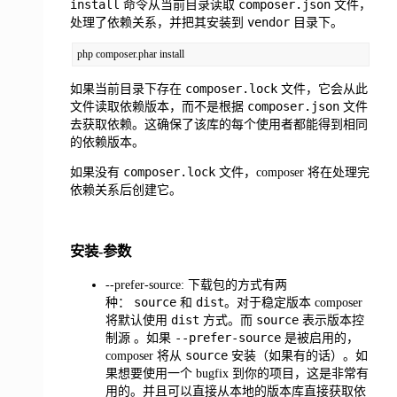
install
composer.json
命令从当前目录读取
文件，
vendor
处理了依赖关系，并把其安装到
目录下。
php composer.phar install
composer.lock
如果当前目录下存在
文件，它会从此
composer.json
文件读取依赖版本，而不是根据
文件
去获取依赖。这确保了该库的每个使用者都能得到相同
的依赖版本。
composer.lock
如果没有
文件，composer 将在处理完
依赖关系后创建它。
安装-参数
--prefer-source: 下载包的方式有两
source
dist
种：
和
。对于稳定版本 composer
dist
source
将默认使用
方式。而
表示版本控
--prefer-source
制源 。如果
是被启用的，
source
composer 将从
安装（如果有的话）。如
果想要使用一个 bugfix 到你的项目，这是非常有
用的。并且可以直接从本地的版本库直接获取依