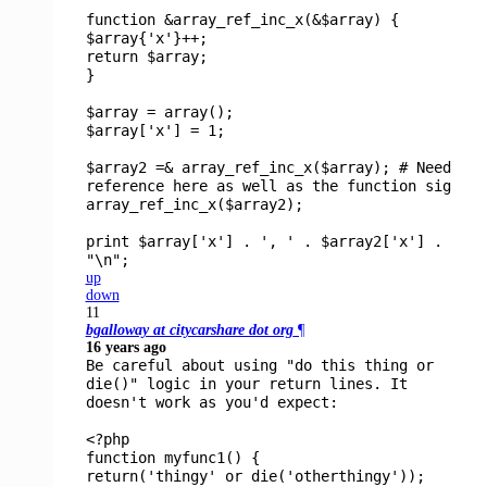
function &
array_ref_inc_x
(&
$array
) {
$array
{
'x'
}++;
return
$array
;
}
$array
= array();
$array
[
'x'
] =
1
;
$array2
=&
array_ref_inc_x
(
$array
);
# Need
reference here as well as the function sig
array_ref_inc_x
(
$array2
);
print
$array
[
'x'
] .
', '
.
$array2
[
'x'
] .
"\n"
;
up
down
11
bgalloway at citycarshare dot org
¶
16 years ago
Be careful about using "do this thing or
die()" logic in your return lines. It
doesn't work as you'd expect:
<?php
function
myfunc1
() {
return(
'thingy'
or die(
'otherthingy'
));