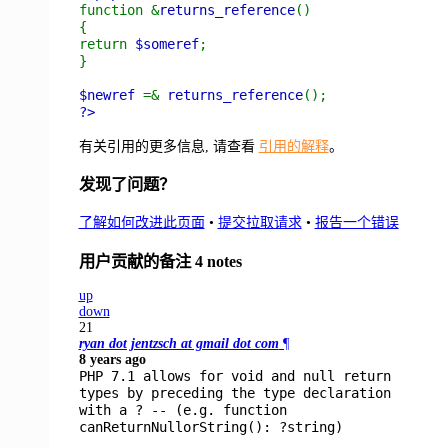
function &
returns_reference
()
{
return
$someref
;
}
$newref
=&
returns_reference
();
?>
有关引用的更多信息, 请查看
引用的解释
。
发现了问题？
了解如何改进此页面
•
提交拉取请求
•
报告一个错误
用户贡献的备注
4 notes
up
down
21
ryan dot jentzsch at gmail dot com
¶
8 years ago
PHP 7.1 allows for void and null return
types by preceding the type declaration
with a ? -- (e.g. function
canReturnNullorString(): ?string)