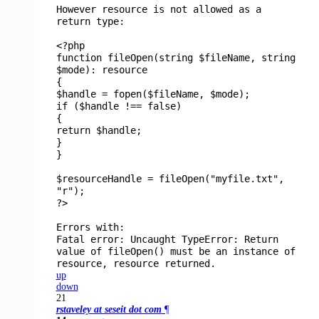
However resource is not allowed as a
return type:
<?php
function
fileOpen
(
string $fileName
,
string
$mode
):
resource
{
$handle
=
fopen
(
$fileName
,
$mode
);
if (
$handle
!==
false
)
{
return
$handle
;
}
}
$resourceHandle
=
fileOpen
(
"myfile.txt"
,
"r"
);
?>
Errors with:
Fatal error: Uncaught TypeError: Return
value of fileOpen() must be an instance of
resource, resource returned.
up
down
21
rstaveley at seseit dot com
¶