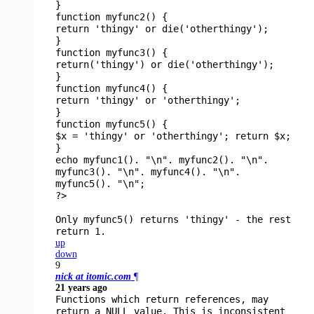
}
function
myfunc2
() {
return
'thingy'
or die(
'otherthingy'
);
}
function
myfunc3
() {
return(
'thingy'
) or die(
'otherthingy'
);
}
function
myfunc4
() {
return
'thingy'
or
'otherthingy'
;
}
function
myfunc5
() {
$x
=
'thingy'
or
'otherthingy'
; return
$x
;
}
echo
myfunc1
().
"\n"
.
myfunc2
().
"\n"
.
myfunc3
().
"\n"
.
myfunc4
().
"\n"
.
myfunc5
().
"\n"
;
?>
Only myfunc5() returns 'thingy' - the rest
return 1.
up
down
9
nick at itomic.com
¶
21 years ago
Functions which return references, may
return a NULL value. This is inconsistent