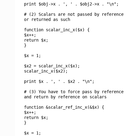
print
$obj
->
x
.
', '
.
$obj2
->
x
.
"\n"
;
# (2) Scalars are not passed by reference
or returned as such
function
scalar_inc_x
(
$x
) {
$x
++;
return
$x
;
}
$x
=
1
;
$x2
=
scalar_inc_x
(
$x
);
scalar_inc_x
(
$x2
);
print
$x
.
', '
.
$x2
.
"\n"
;
# (3) You have to force pass by reference
and return by reference on scalars
function &
scalar_ref_inc_x
(&
$x
) {
$x
++;
return
$x
;
}
$x
=
1
;