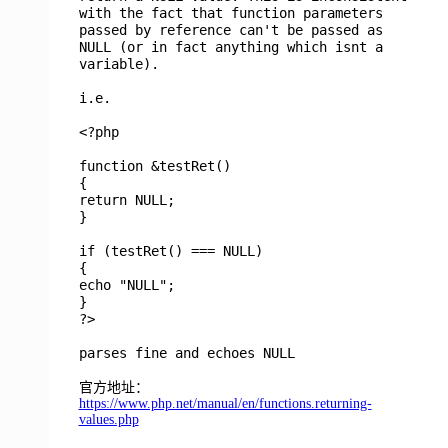
with the fact that function parameters
passed by reference can't be passed as
NULL (or in fact anything which isnt a
variable).
i.e.
<?php
function &
testRet
()
{
return
NULL
;
}
if (
testRet
() ===
NULL
)
{
echo
"NULL"
;
}
?>
parses fine and echoes NULL
官方地址：
https://www.php.net/manual/en/functions.returning-
values.php