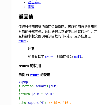
语言参考
函数
返回值
值通过使用可选的返回语句返回。可以返回包括数组和
对象的任意类型。返回语句会立即中止函数的运行，并
且将控制权交回调用该函数的代码行。更多信息见
return
。
注意
:
null
如果省略了
return
，则返回值为
。
return 的使用
示例 #1
return
的使用
<?php
function
square
(
$num
)
{
return
$num
*
$num
;
}
echo
square
(
4
);
// 输出 '16'。