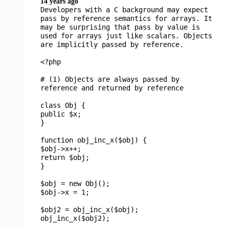
14 years ago
Developers with a C background may expect
pass by reference semantics for arrays. It
may be surprising that pass by value is
used for arrays just like scalars. Objects
are implicitly passed by reference.
<?php
# (1) Objects are always passed by
reference and returned by reference
class
Obj
{
public
$x
;
}
function
obj_inc_x
(
$obj
) {
$obj
->
x
++;
return
$obj
;
}
$obj
= new
Obj
();
$obj
->
x
=
1
;
$obj2
=
obj_inc_x
(
$obj
);
obj_inc_x
(
$obj2
);