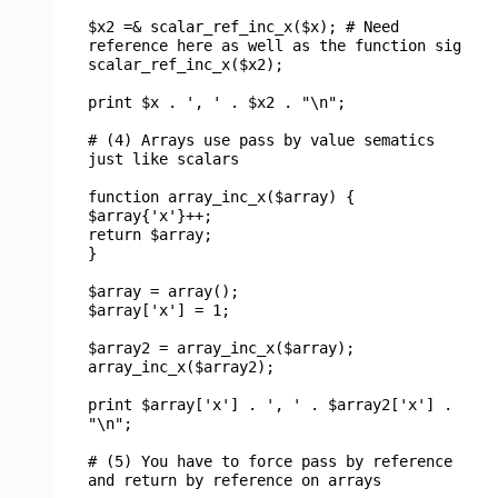
$x2
=&
scalar_ref_inc_x
(
$x
);
# Need
reference here as well as the function sig
scalar_ref_inc_x
(
$x2
);
print
$x
.
', '
.
$x2
.
"\n"
;
# (4) Arrays use pass by value sematics
just like scalars
function
array_inc_x
(
$array
) {
$array
{
'x'
}++;
return
$array
;
}
$array
= array();
$array
[
'x'
] =
1
;
$array2
=
array_inc_x
(
$array
);
array_inc_x
(
$array2
);
print
$array
[
'x'
] .
', '
.
$array2
[
'x'
] .
"\n"
;
# (5) You have to force pass by reference
and return by reference on arrays