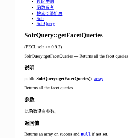
PHP 手册
函数参考
搜索引擎扩展
Solr
SolrQuery
SolrQuery::getFacetQueries
(PECL solr >= 0.9.2)
SolrQuery::getFacetQueries
—
Returns all the facet queries
说明
public
SolrQuery::getFacetQueries
():
array
Returns all the facet queries
参数
此函数没有参数。
返回值
null
Returns an array on success and
if not set.