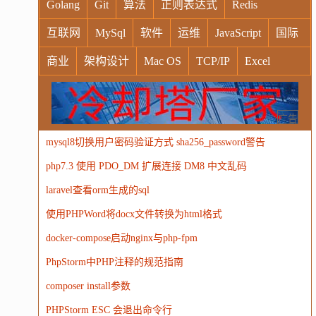
Golang
Git
算法
正则表达式
Redis
互联网
MySql
软件
运维
JavaScript
国际
商业
架构设计
Mac OS
TCP/IP
Excel
Windows
Oracle
Socket
VR
Vim
MongoDB
运营
Python
MemCache
硬件
广告
mysql8切换用户密码验证方式 sha256_password警告
电子
娱乐
设计
摄影
nginx
游戏
php7.3 使用 PDO_DM 扩展连接 DM8 中文乱码
WordPress
HTTP
团建
数码电器
Docker
laravel查看orm生成的sql
大模型
使用PHPWord将docx文件转换为html格式
docker-compose启动nginx与php-fpm
PhpStorm中PHP注释的规范指南
composer install参数
PHPStorm ESC 会退出命令行