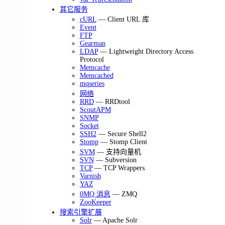
其它服务
cURL
— Client URL 库
Event
FTP
Gearman
LDAP
— Lightweight Directory Access
Protocol
Memcache
Memcached
mqseries
网络
RRD
— RRDtool
ScoutAPM
SNMP
Socket
SSH2
— Secure Shell2
Stomp
— Stomp Client
SVM
— 支持向量机
SVN
— Subversion
TCP
— TCP Wrappers
Varnish
YAZ
0MQ 消息
— ZMQ
ZooKeeper
搜索引擎扩展
Solr
— Apache Solr