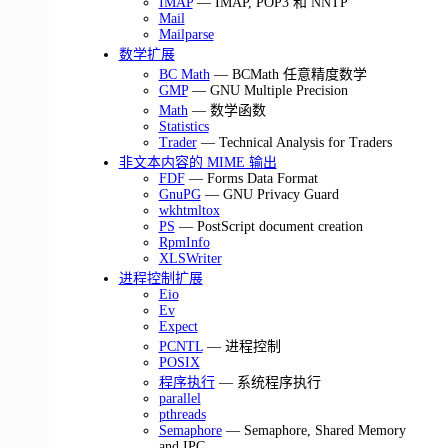
IMAP
— IMAP, POP3 和 NNTP
Mail
Mailparse
数学扩展
BC Math
— BCMath 任意精度数学
GMP
— GNU Multiple Precision
Math
— 数学函数
Statistics
Trader
— Technical Analysis for Traders
非文本内容的 MIME 输出
FDF
— Forms Data Format
GnuPG
— GNU Privacy Guard
wkhtmltox
PS
— PostScript document creation
RpmInfo
XLSWriter
进程控制扩展
Eio
Ev
Expect
PCNTL
— 进程控制
POSIX
程序执行
— 系统程序执行
parallel
pthreads
Semaphore
— Semaphore, Shared Memory
and IPC