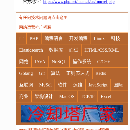
官方地址：
https://www.php.net/manual/en/funcref.php
有任何技术问题请点击这里
网站运营推广招聘
IT
PHP
编程语言
开发编程
Linux
科技
Elasticsearch
数据库
面试
HTML/CSS/XML
网络
JAVA
NoSQL
操作系统
C/C++
Golang
Git
算法
正则表达式
Redis
互联网
MySql
软件
运维
JavaScript
国际
商业
架构设计
Mac OS
TCP/IP
Excel
Windows
Oracle
Socket
VR
Vim
MongoDB
运营
Python
MemCache
硬件
广告
mysql8切换用户密码验证方式 sha256_password警告