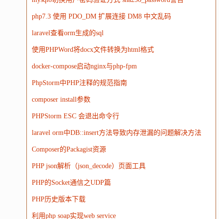
电子
娱乐
设计
摄影
nginx
游戏
php7.3 使用 PDO_DM 扩展连接 DM8 中文乱码
WordPress
HTTP
团建
数码电器
Docker
laravel查看orm生成的sql
大模型
使用PHPWord将docx文件转换为html格式
docker-compose启动nginx与php-fpm
PhpStorm中PHP注释的规范指南
composer install参数
PHPStorm ESC 会退出命令行
laravel orm中DB::insert方法导致内存泄漏的问题解决方法
Composer的Packagist资源
PHP json解析（json_decode）页面工具
PHP的Socket通信之UDP篇
PHP历史版本下载
利用php soap实现web service