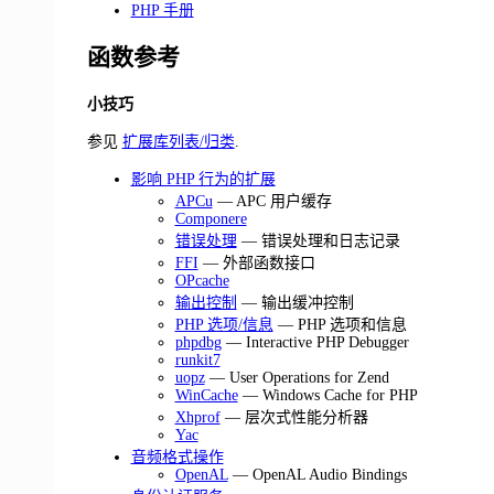
PHP 手册
函数参考
小技巧
参见
扩展库列表/归类
.
影响 PHP 行为的扩展
APCu
— APC 用户缓存
Componere
错误处理
— 错误处理和日志记录
FFI
— 外部函数接口
OPcache
输出控制
— 输出缓冲控制
PHP 选项/信息
— PHP 选项和信息
phpdbg
— Interactive PHP Debugger
runkit7
uopz
— User Operations for Zend
WinCache
— Windows Cache for PHP
Xhprof
— 层次式性能分析器
Yac
音频格式操作
OpenAL
— OpenAL Audio Bindings