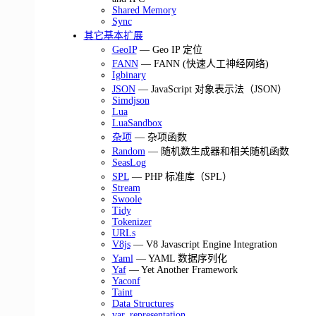
Shared Memory
Sync
其它基本扩展
GeoIP
— Geo IP 定位
FANN
— FANN (快速人工神经网络)
Igbinary
JSON
— JavaScript 对象表示法（JSON）
Simdjson
Lua
LuaSandbox
杂项
— 杂项函数
Random
— 随机数生成器和相关随机函数
SeasLog
SPL
— PHP 标准库（SPL）
Stream
Swoole
Tidy
Tokenizer
URLs
V8js
— V8 Javascript Engine Integration
Yaml
— YAML 数据序列化
Yaf
— Yet Another Framework
Yaconf
Taint
Data Structures
var_representation