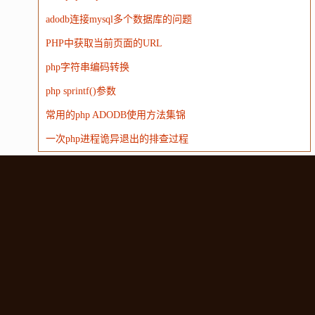
adodb连接mysql多个数据库的问题
PHP中获取当前页面的URL
php字符串编码转换
php sprintf()参数
常用的php ADODB使用方法集锦
一次php进程诡异退出的排查过程