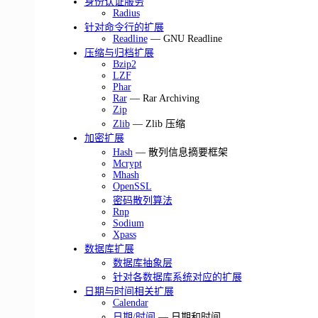
身份认证服务
Radius
针对命令行的扩展
Readline
— GNU Readline
压缩与归档扩展
Bzip2
LZF
Phar
Rar
— Rar Archiving
Zip
Zlib
— Zlib 压缩
加密扩展
Hash
— 散列信息摘要框架
Mcrypt
Mhash
OpenSSL
密码散列算法
Rnp
Sodium
Xpass
数据库扩展
数据库抽象层
针对各数据库系统对应的扩展
日期与时间相关扩展
Calendar
日期/时间
— 日期和时间