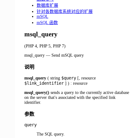
数据库扩展
针对各数据库系统对应的扩展
mSQL
mSQL 函数
msql_query
(PHP 4, PHP 5, PHP 7)
msql_query
—
Send mSQL query
说明
$query
msql_query
(
string
[,
resource
$link_identifier
] ) :
resource
msql_query()
sends a query to the currently active database
on the server that's associated with the specified link
identifier.
参数
query
The SQL query.