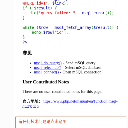
WHERE id=1"
,
$link
);
if (!
$result
) {
die(
"query failed: "
.
msql_error
());
}
while (
$row
=
msql_fetch_array
(
$result
)) {
echo
$row
[
"id"
];
}
?>
参见
msql_db_query()
- Send mSQL query
msql_select_db()
- Select mSQL database
msql_connect()
- Open mSQL connection
User Contributed Notes
There are no user contributed notes for this page.
官方地址：
https://www.php.net/manual/en/function.msql-
query.php
有任何技术问题请点击这里