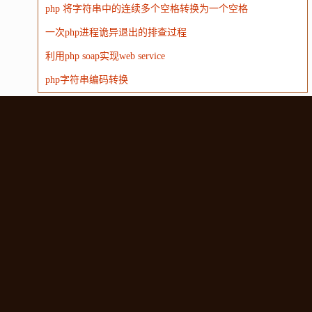
php 将字符串中的连续多个空格转换为一个空格
一次php进程诡异退出的排查过程
利用php soap实现web service
php字符串编码转换