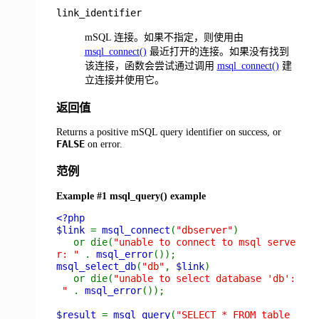
link_identifier
mSQL 连接。如果不指定，则使用由
msql_connect()
最近打开的连接。如果没有找到
该连接，函数会尝试通过调用
msql_connect()
建
立连接并使用它。
返回值
Returns a positive mSQL query identifier on success, or
FALSE
on error.
范例
Example #1
msql_query()
example
<?php
$link
=
msql_connect
(
"dbserver"
)
or die(
"unable to connect to msql serve
r: "
.
msql_error
());
msql_select_db
(
"db"
,
$link
)
or die(
"unable to select database 'db':
"
.
msql_error
());
$result
=
msql_query
(
"SELECT * FROM table