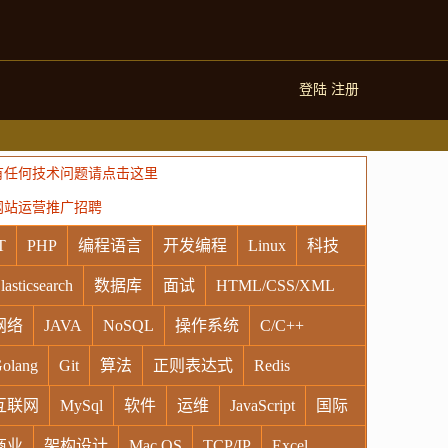
登陆
注册
有任何技术问题请点击这里
网站运营推广招聘
T
PHP
编程语言
开发编程
Linux
科技
lasticsearch
数据库
面试
HTML/CSS/XML
网络
JAVA
NoSQL
操作系统
C/C++
olang
Git
算法
正则表达式
Redis
互联网
MySql
软件
运维
JavaScript
国际
商业
架构设计
Mac OS
TCP/IP
Excel