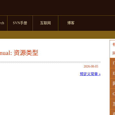
rch
SVN手册
互联网
博客
anual: 资源类型
I
2026-08-05
E
预定义常量 »
G