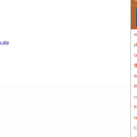
W
m
s.php
p
W
l
使
d
P
c
P
l
C