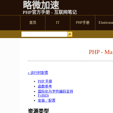
略微加速
PHP官方手册 - 互联网笔记
首页
IT
PHP手册
Elasticsea
PHP - M
« 运行时配置
PHP 手册
函数参考
国际化与字符编码支持
FriBiDi
安装／配置
资源类型