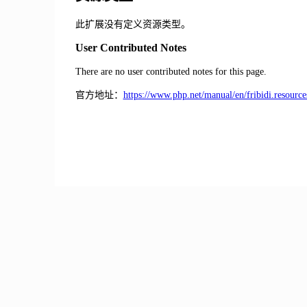
此扩展没有定义资源类型。
User Contributed Notes
There are no user contributed notes for this page.
官方地址：
https://www.php.net/manual/en/fribidi.resource