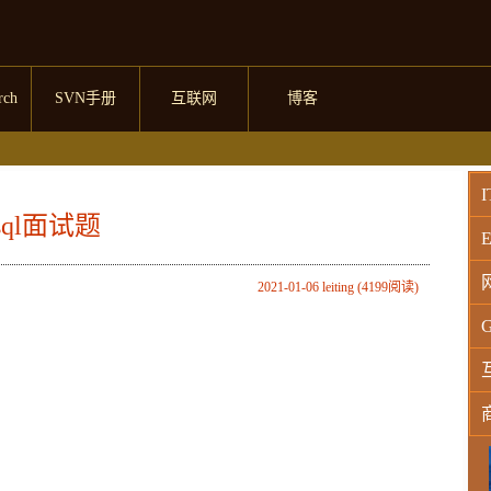
rch
SVN手册
互联网
博客
I
sql面试题
E
2021-01-06 leiting (4199阅读)
G
W