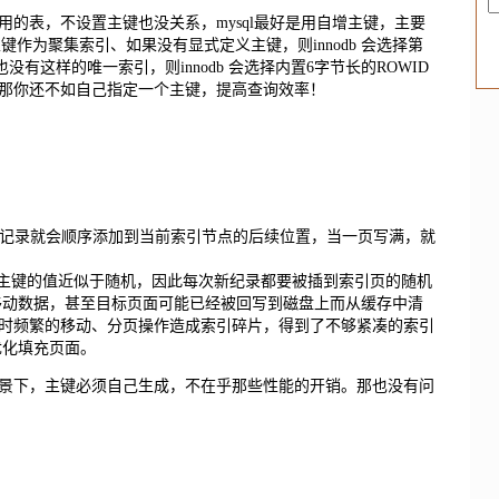
的表，不设置主键也没关系，mysql最好是用自增主键，主要
键作为聚集索引、如果没有显式定义主键，则innodb 会选择第
有这样的唯一索引，则innodb 会选择内置6字节长的ROWID
那你还不如自己指定一个主键，提高查询效率！
记录就会顺序添加到当前索引节点的后续位置，当一页写满，就
入主键的值近似于随机，因此每次新纪录都要被插到索引页的随机
而移动数据，甚至目标页面可能已经被回写到磁盘上而从缓存中清
时频繁的移动、分页操作造成索引碎片，得到了不够紧凑的索引
并优化填充页面。
景下，主键必须自己生成，不在乎那些性能的开销。那也没有问