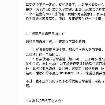
其实这个不是一定的，有些场景下，小系统或者没什么用
是以下两个原因：果定义了主键，那么InnoDB会选择主
一个不包含有NULL值的唯一索引作为主键索引、如果也没
作为隐含的聚集索引。所以，反正都要生成一个主键，
2:主键是用自增还是UUID?
最好是用自增主键，主要是以下两个原因：
1. 如果表使用自增主键，那么每次插入新的记录，
会自动开辟一个新的页。
2. 如果使用非自增主键（如uuid），由于每次插
某个位置，此时MySQL为了将新记录插到合适位置
掉，此时又要从磁盘上读回来，这增加了很多开销，同
结构，后续不得不通过OPTIMIZE TABLE来重建表
不过，也不是所有的场景下都得使用自增主键，可能场
题。
3:自增主机用完了怎么办?