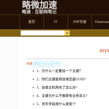
略微加速
略速 - 互联网笔记
首页
IT
PHP手册
Elasticsea
my
标签
面试
MySql
PHP
1、为什么一定要设一个主键？
2、你们主键是用自增还是UUID?
3、自增主机用完了怎么办?
4、主键为什么不推荐有业务含义?
5、货币字段用什么类型?？