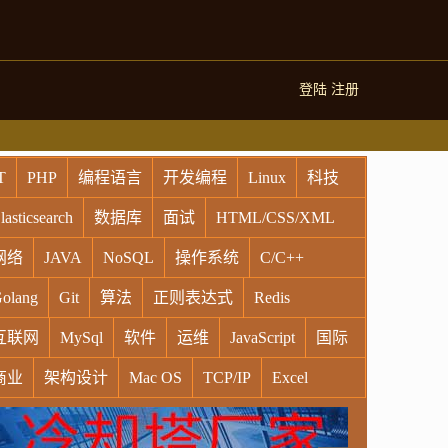
登陆
注册
T
PHP
编程语言
开发编程
Linux
科技
lasticsearch
数据库
面试
HTML/CSS/XML
网络
JAVA
NoSQL
操作系统
C/C++
olang
Git
算法
正则表达式
Redis
互联网
MySql
软件
运维
JavaScript
国际
商业
架构设计
Mac OS
TCP/IP
Excel
indows
Oracle
Socket
VR
Vim