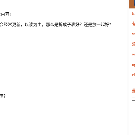
l
内容?
段X不会经常更新，以读为主，那么是拆成子表好？还是放一起好?
W
n
e
处理？