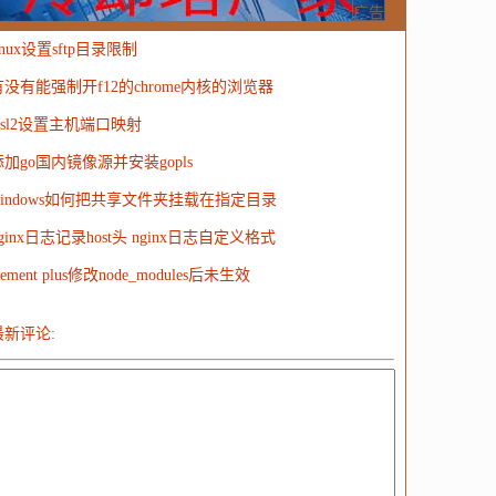
MongoDB
运营
Python
MemCache
硬件
广告
inux设置sftp目录限制
电子
娱乐
设计
摄影
nginx
游戏
有没有能强制开f12的chrome内核的浏览器
ordPress
HTTP
团建
数码电器
Docker
wsl2设置主机端口映射
大模型
添加go国内镜像源并安装gopls
windows如何把共享文件夹挂载在指定目录
ginx日志记录host头 nginx日志自定义格式
lement plus修改node_modules后未生效
最新评论: