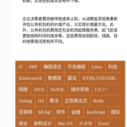
机制，实际包机成本会有所下降。
企业决策者需突破传统成本认知，从战略投资视角重新
评估公务机包机的价值产出，以实现价值最大化。此
外，公务机包机费用还包含机场起降服务费、起飞前变
更航线和时间的成本等，这些费用会因航班、线路、目
的地等情况而有所不同。
IT
PHP
编程语言
开发编程
Linux
科技
Elasticsearch
数据库
面试
HTML/CSS/XML
网络
JAVA
NoSQL
操作系统
C/C++
Golang
Git
算法
正则表达式
Redis
互联网
MySql
软件
运维
JavaScript
国际
商业
架构设计
Mac OS
TCP/IP
Excel