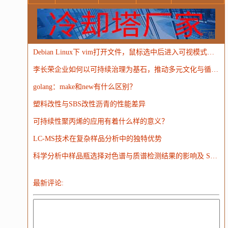
Windows
Oracle
Socket
VR
Vim
MongoDB
运营
Python
MemCache
硬件
广告
Debian Linux下 vim打开文件，鼠标选中后进入可视模式无法复制粘贴问题的解决
电子
娱乐
设计
摄影
nginx
游戏
李长荣企业如何以可持续治理为基石，推动多元文化与循环经济并进？
WordPress
HTTP
团建
数码电器
Docker
golang：make和new有什么区别？
大模型
塑料改性与SBS改性沥青的性能差异
可持续性聚丙烯的应用有着什么样的意义？
LC-MS技术在复杂样品分析中的独特优势
科学分析中样品瓶选择对色谱与质谱检测结果的影响及 SureSTART 解决方案
最新评论: