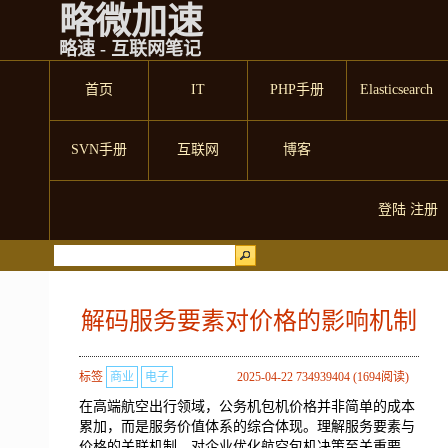
略微加速
略速 - 互联网笔记
首页
IT
PHP手册
Elasticsearch
SVN手册
互联网
博客
登陆
注册
解码服务要素对价格的影响机制
标签
商业
电子
2025-04-22 734939404 (1694阅读)
在高端航空出行领域，公务机包机价格并非简单的成本
累加，而是服务价值体系的综合体现。理解服务要素与
价格的关联机制，对企业优化航空包机决策至关重要。