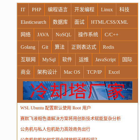
IT
PHP
编程语言
开发编程
Linux
科技
Elasticsearch
数据库
面试
HTML/CSS/XML
网络
JAVA
NoSQL
操作系统
C/C++
Golang
Git
算法
正则表达式
Redis
互联网
MySql
软件
运维
JavaScript
国际
商业
架构设计
Mac OS
TCP/IP
Excel
Windows
Oracle
Socket
VR
Vim
MongoDB
运营
Python
MemCache
硬件
广告
WSL Ubuntu 配置默认使用 Root 用户
电子
娱乐
设计
摄影
nginx
游戏
赛默飞液相色谱解决方案将用创新技术赋能复杂分析
WordPress
HTTP
团建
数码电器
Docker
公务机与私人包机助力高效商务出行
大模型
公务机包机如何实现全球旅程无缝衔接？