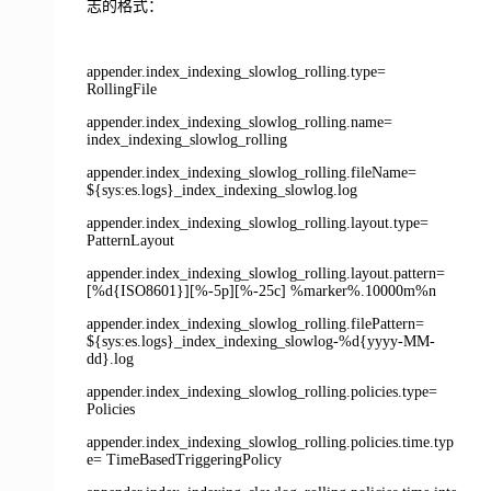
志的格式：
appender.index_indexing_slowlog_rolling.type=
RollingFile
appender.index_indexing_slowlog_rolling.name=
index_indexing_slowlog_rolling
appender.index_indexing_slowlog_rolling.fileName=
${sys:es.logs}_index_indexing_slowlog.log
appender.index_indexing_slowlog_rolling.layout.type=
PatternLayout
appender.index_indexing_slowlog_rolling.layout.pattern=
[%d{ISO8601}][%-5p][%-25c] %marker%.10000m%n
appender.index_indexing_slowlog_rolling.filePattern=
${sys:es.logs}_index_indexing_slowlog-%d{yyyy-MM-
dd}.log
appender.index_indexing_slowlog_rolling.policies.type=
Policies
appender.index_indexing_slowlog_rolling.policies.time.typ
e= TimeBasedTriggeringPolicy