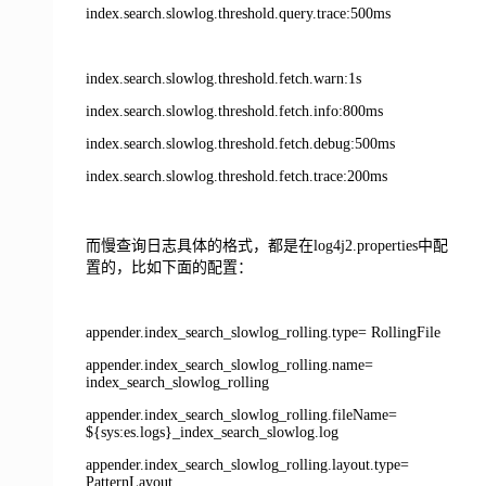
index.search.slowlog.threshold.query.trace:500ms
index.search.slowlog.threshold.fetch.warn:1s
index.search.slowlog.threshold.fetch.info:800ms
index.search.slowlog.threshold.fetch.debug:500ms
index.search.slowlog.threshold.fetch.trace:200ms
而慢查询日志具体的格式，都是在log4j2.properties中配
置的，比如下面的配置：
appender.index_search_slowlog_rolling.type= RollingFile
appender.index_search_slowlog_rolling.name=
index_search_slowlog_rolling
appender.index_search_slowlog_rolling.fileName=
${sys:es.logs}_index_search_slowlog.log
appender.index_search_slowlog_rolling.layout.type=
PatternLayout