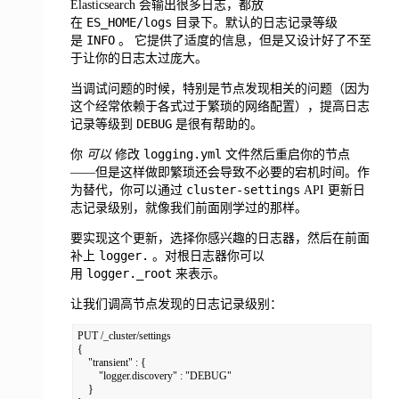
Elasticsearch 会输出很多日志，都放
ES_HOME/logs
在
目录下。默认的日志记录等级
INFO
是
。
它提供了适度的信息，但是又设计好了不至
于让你的日志太过庞大。
当调试问题的时候，特别是节点发现相关的问题（因为
这个经常依赖于各式过于繁琐的网络配置），提高日志
DEBUG
记录等级到
是很有帮助的。
logging.yml
你
可以
修改
文件然后重启你的节点
——但是这样做即繁琐还会导致不必要的宕机时间。作
cluster-settings
为替代，你可以通过
API 更新日
志记录级别
，就像我们前面刚学过的那样。
要实现这个更新，选择你感兴趣的日志器，然后在前面
logger.
补上
。对根日志器你可以
logger._root
用
来表示。
让我们调高节点发现的日志记录级别：
PUT /_cluster/settings

{

    "transient" : {

        "logger.discovery" : "DEBUG"

    }
