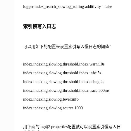
logger.index_search_slowlog_rolling.additivity= false
索引慢写入日志
可以用如下的配置来设置索引写入慢日志的阈值：
index.indexing.slowlog.threshold.index.warn:10s
index.indexing.slowlog.threshold.index.info:5s
index.indexing.slowlog.threshold.index.debug:2s
index.indexing.slowlog.threshold.index.trace:500ms
index.indexing.slowlog.level:info
index.indexing.slowlog.source:1000
用下面的log4j2.properties配置就可以设置索引慢写入日