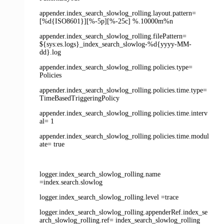
appender.index_search_slowlog_rolling.layout.pattern=
[%d{ISO8601}][%-5p][%-25c] %.10000m%n
appender.index_search_slowlog_rolling.filePattern=
${sys:es.logs}_index_search_slowlog-%d{yyyy-MM-
dd}.log
appender.index_search_slowlog_rolling.policies.type=
Policies
appender.index_search_slowlog_rolling.policies.time.type=
TimeBasedTriggeringPolicy
appender.index_search_slowlog_rolling.policies.time.interv
al= 1
appender.index_search_slowlog_rolling.policies.time.modul
ate= true
logger.index_search_slowlog_rolling.name
=index.search.slowlog
logger.index_search_slowlog_rolling.level =trace
logger.index_search_slowlog_rolling.appenderRef.index_se
arch_slowlog_rolling.ref= index_search_slowlog_rolling