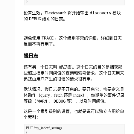
}
discovery
设置生效，Elasticsearch 将开始输出
模块
DEBUG
的
级别的日志。
TRACE
避免使用
。这个级别非常的详细，详细到日志
反而不再有用了。
慢日志
还有另一个日志叫
慢日志
。这个日志的目的
是捕获那
些超过指定时间阈值的查询和索引请求。这个日志用来
追踪由用户产生的很慢的请求很有用。
默认情况，慢日志是不开启的。要开启它，需要定义具
体动作（query，fetch 还是 index），你期望的事件记录
WARN
DEBUG
等级（
、
等），以及时间阈值。
这是一个索引级别的设置，也就是说可以独立应用给单
个索引：
PUT /my_index/_settings

{
