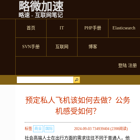
略微加速
略速 - 互联网笔记
首页
IT
PHP手册
Elasticsearch
SVN手册
互联网
博客
登陆
注册
预定私人飞机该如何去做？公务
机感受如何？
标签
商业
国际
2024-09-03 734939404 (2398阅读)
社会高端人士在出行方面的需求往往不同于普通人，他