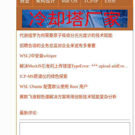
商业
架构设计
Mac OS
TCP/IP
Excel
Windows
Oracle
Socket
VR
Vim
MongoDB
运营
Python
MemCache
硬件
广告
代谢组学为何需要原子吸收分光光度计的技术赋能
电子
娱乐
设计
摄影
nginx
游戏
招聘合适的业务总监对企业来说有多重要
WordPress
HTTP
团建
数码电器
Docker
WSL2中安装whisper
大模型
解决MockJS引发的上传错误TypeError: ***.upload.addEventListener is not a function
ICP-MS质谱仪的绿色探索
WSL Ubuntu 配置默认使用 Root 用户
赛默飞液相色谱解决方案将用创新技术赋能复杂分析
最新评论: