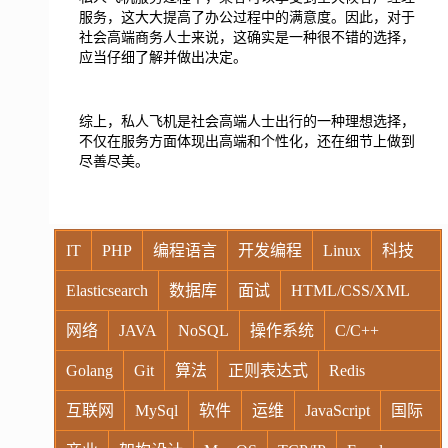
服务，这大大提高了办公过程中的满意度。因此，对于
社会高端商务人士来说，这确实是一种很不错的选择，
应当仔细了解并做出决定。
综上，私人飞机是社会高端人士出行的一种理想选择，
不仅在服务方面体现出高端和个性化，还在细节上做到
尽善尽美。
IT
PHP
编程语言
开发编程
Linux
科技
Elasticsearch
数据库
面试
HTML/CSS/XML
网络
JAVA
NoSQL
操作系统
C/C++
Golang
Git
算法
正则表达式
Redis
互联网
MySql
软件
运维
JavaScript
国际