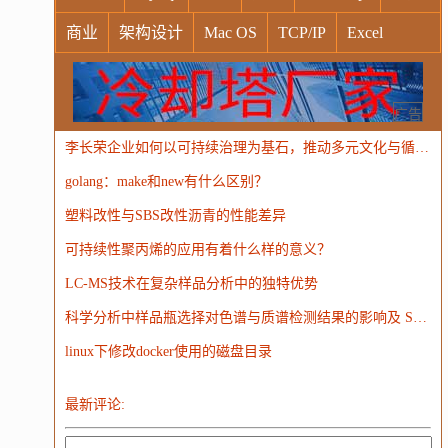
商业
架构设计
Mac OS
TCP/IP
Excel
Windows
Oracle
Socket
VR
Vim
MongoDB
运营
Python
MemCache
硬件
广告
李长荣企业如何以可持续治理为基石，推动多元文化与循环经济并进？
电子
娱乐
设计
摄影
nginx
游戏
golang：make和new有什么区别？
WordPress
HTTP
团建
数码电器
Docker
塑料改性与SBS改性沥青的性能差异
大模型
可持续性聚丙烯的应用有着什么样的意义？
LC-MS技术在复杂样品分析中的独特优势
科学分析中样品瓶选择对色谱与质谱检测结果的影响及 SureSTART 解决方案
linux下修改docker使用的磁盘目录
最新评论: