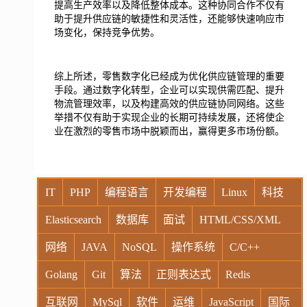
提高生产效率以及降低整体成本。这种协同合作不仅有
助于提升供应链的敏捷性和灵活性，还能够快速响应市
场变化，保持竞争优势。
综上所述，零售数字化已经成为优化供应链管理的重要
手段。通过数字化转型，企业可以实现供需匹配、提升
物流管理效率，以及构建高效的供应链协同网络。这些
举措不仅有助于实现企业的长期可持续发展，还将使企
业在激烈的零售市场中脱颖而出，赢得更多市场份额。
IT
PHP
编程语言
开发编程
Linux
科技
Elasticsearch
数据库
面试
HTML/CSS/XML
网络
JAVA
NoSQL
操作系统
C/C++
Golang
Git
算法
正则表达式
Redis
互联网
MySql
软件
运维
JavaScript
国际