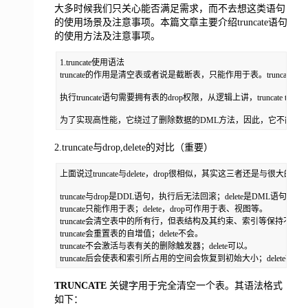
大多时候我们只关心能否满足需求，而不去想这类语句
的使用场景及注意事项。本篇文章主要介绍truncate语句
的使用方法及注意事项。
1.truncate使用语法

truncate的作用是清空表或者说是截断表，只能作用于表。truncate的语法很简单，后
执行truncate语句需要拥有表的drop权限，从逻辑上讲，truncate table类似
为了实现高性能，它绕过了删除数据的DML方法，因此，它不能回滚。尽管tru
2.truncate与drop,delete的对比（
重要
）
上面说过truncate与delete，drop很相似，其实这三者还是与很大
truncate与drop是DDL语句，执行后无法回滚；delete是DML语句，可
truncate只能作用于表；delete，drop可作用于表、视图等。

truncate会清空表中的所有行，但表结构及其约束、索引等保持不变
truncate会重置表的自增值；delete不会。

truncate不会激活与表有关的删除触发器；delete可以。

truncate后会使表和索引所占用的空间会恢复到初始大小；delet
TRUNCATE
关键字用于完全清空一个表。其语法格式
如下：