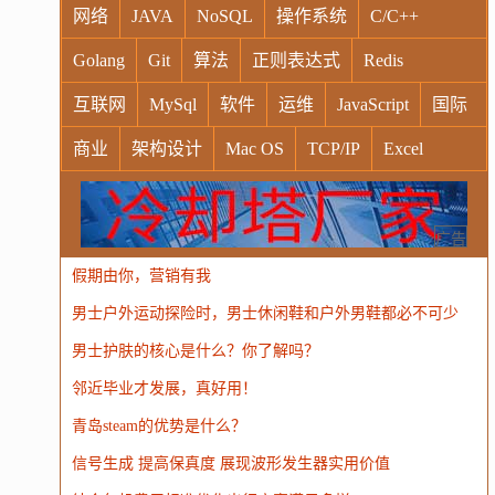
网络
JAVA
NoSQL
操作系统
C/C++
Golang
Git
算法
正则表达式
Redis
互联网
MySql
软件
运维
JavaScript
国际
商业
架构设计
Mac OS
TCP/IP
Excel
Windows
Oracle
Socket
VR
Vim
MongoDB
运营
Python
MemCache
硬件
广告
假期由你，营销有我
电子
娱乐
设计
摄影
nginx
游戏
男士户外运动探险时，男士休闲鞋和户外男鞋都必不可少
WordPress
HTTP
团建
数码电器
Docker
男士护肤的核心是什么？你了解吗？
大模型
邻近毕业才发展，真好用！
青岛steam的优势是什么？
信号生成 提高保真度 展现波形发生器实用价值