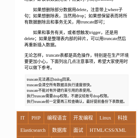
如果想删除部分数据用delete，注意带上where子
句；如果想删除表，当然用drop；如果想保留表而将所
有数据删除且和事务无关，用truncate即可；
如果和事务有关，或者想触发trigger，还是用
delete；如果是整理表内部的碎片，可以用truncate然后
再重新插入数据。
无论怎样，truncate表都是高危操作，特别是在生产环境
要更加小心，下面列出几点注意事项，希望大家使用时
可以做下参考。
truncate无法通过binlog回滚。

truncate会清空所有数据且执行速度很快。

truncate不能对有外键约束引用的表使用。

执行truncate需要drop权限，不建议给账号drop权限。

执行truncate前一定要再三检查确认，最好提前备份下表数据。
IT
PHP
编程语言
开发编程
Linux
科技
Elasticsearch
数据库
面试
HTML/CSS/XML