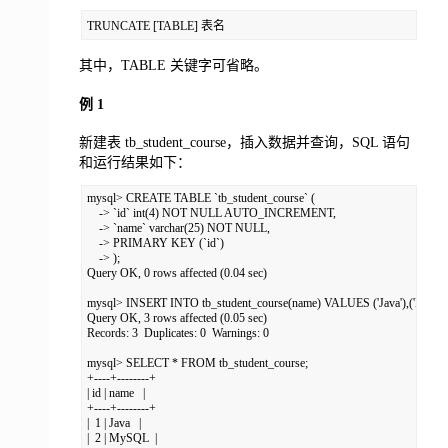
TRUNCATE [TABLE] 表名
其中，TABLE 关键字可省略。
例 1
新建表 tb_student_course，插入数据并查询，SQL 语句
和运行结果如下：
mysql> CREATE TABLE `tb_student_course` (

    -> `id` int(4) NOT NULL AUTO_INCREMENT,

    -> `name` varchar(25) NOT NULL,

    -> PRIMARY KEY (`id`)

    -> );

Query OK, 0 rows affected (0.04 sec)

mysql> INSERT INTO tb_student_course(name) VALUES ('Java'),('MySQL')
Query OK, 3 rows affected (0.05 sec)

Records: 3  Duplicates: 0  Warnings: 0

mysql> SELECT * FROM tb_student_course;

+----+--------+

| id | name   |

+----+--------+

|  1 | Java   |

|  2 | MySQL  |
