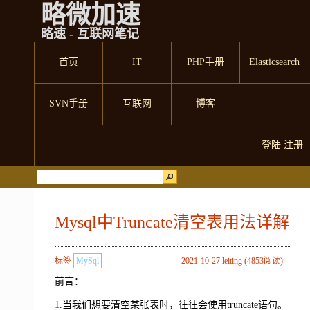
略微加速
略速 - 互联网笔记
首页
IT
PHP手册
Elasticsearch
SVN手册
互联网
博客
登陆
注册
Mysql中Truncate清空表用法详解
标签
MySql
2021-10-27 leiting (4853阅读)
前言：
1.当我们想要清空某张表时，往往会使用truncate语句。