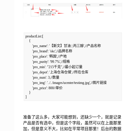
productList:[

    {

        'pro_name': '【斯文】甘油 | 丙三醇',//产品名称

        'pro_brand': 'skc',//品牌名称

        'pro_place': '韩国',//产地

        'pro_purity': '99.7%',//规格

        'pro_min': "215千克",//最小起订量

        'pro_depot': '上海仓海仓储',//所在仓库

        'pro_num': 3,//数量

        'pro_img': '../../images/ucenter/testimg.jpg',//图片链接

        'pro_price': 800//单价

    }

]
准备了这么多，大家可能想到，还缺少一个，就是记录
产品是否有选中，但是这个字段，虽然可以在上面那里
加，但是意义不大，比如在平常项目那里！后台的数据