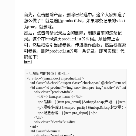
首先，点击删除产品，删除已经选中。这个大家知道了
怎么做了！就是遍历productList，如果哪条记录的select
为true，就删除。
然后，点击每条记录后面的删除，删除当前的这条记
录。这个在html遍历productList的时候。顺便带上索
引，然后把索引当成参数，传进操作函数，然后根据索
引参数，删除productList的哪一条记录。即可实现！代
码如下！
html
<!--遍历的时候带上索引-->

<tr v-for="(item,index) in productList">

    <td class="td-check"><span class="check-span" @click="item.select=!item
    <td class="td-product"><img :src="item.pro_img" width="98" height="9
        <div class="product-info">

            <h6>{{item.pro_name}}</h6>

            <p>品牌：{{item.pro_brand}}&nbsp;&nbsp;产地：{{item.pro_pla
            <p>规格/纯度:{{item.pro_purity}}&nbsp;&nbsp;起定量：{{item.
            <p>配送仓储：{{item.pro_depot}}</p>

        </div>

        <div class="clearfix"></div>

    </td>

    <td class="td-num">

        <div class="product-num">
