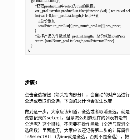
    getTotal:function(){

        //获取productList中select为true的数据。

        var _proList=this.productList.filter(function (val) { return val.select}),t
        for(var i=0,len=_proList.length;i<len;i++){

            //总价累加

            totalPrice+=_proList[i].pro_num*_proList[i].pro_price;

        }

        //选择产品的件数就是_proList.length，总价就是totalPrice

        return {totalNum:_proList.length,totalPrice:totalPrice}

    }

},
步骤3
点击全选按钮（箭头指向部分），会自动的对产品进行
全选或者取消全选，下面的总计也会发生改变
做到这一步，大家应该知道，全选或者取消全选，就是
select
改变记录的
。但是怎么知道现在的列表有没有
全选呢？这个很贱，不需要在操作函数（全选与取消全
选函数）里面遍历，大家应该还记得第二步的计算属性
isSelectAll
（为true就是全选，否则不是全选），把