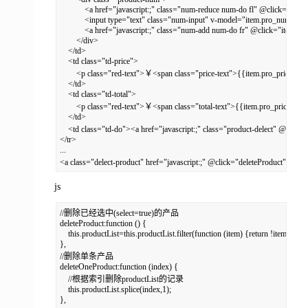
            <a href="javascript:;" class="num-reduce num-do fl" @click="i
            <input type="text" class="num-input" v-model="item.pro_num">

            <a href="javascript:;" class="num-add num-do fr" @click="ite
        </div>

    </td>

    <td class="td-price">

        <p class="red-text">￥<span class="price-text">{{item.pro_price.to
    </td>

    <td class="td-total">

        <p class="red-text">￥<span class="total-text">{{item.pro_price*i
    </td>

    <td class="td-do"><a href="javascript:;" class="product-delect" @cli
</tr>

...

<a class="delect-product" href="javascript:;" @click="deleteProdu
js
//删除已经选中(select=true)的产品

deleteProduct:function () {

    this.productList=this.productList.filter(function (item) {return !item.select}
},

//删除单条产品

deleteOneProduct:function (index) {

    //根据索引删除productList的记录

    this.productList.splice(index,1);

},