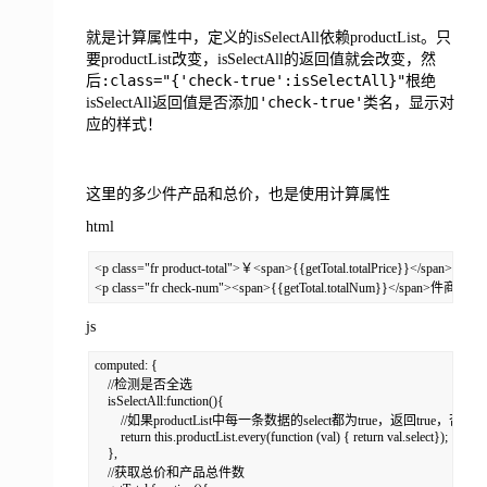
就是计算属性中，定义的isSelectAll依赖productList。只
要productList改变，isSelectAll的返回值就会改变，然
:class="{'check-true':isSelectAll}"
后
根绝
'check-true'
isSelectAll返回值是否添加
类名，显示对
应的样式！
这里的多少件产品和总价，也是使用计算属性
html
<p class="fr product-total">￥<span>{{getTotal.totalPrice}}</span></p>

<p class="fr check-num"><span>{{getTotal.totalNum}}</spa
js
computed: {

    //检测是否全选

    isSelectAll:function(){

        //如果productList中每一条数据的select都为true，返回true，否则返回f
        return this.productList.every(function (val) { return val.select});

    },

    //获取总价和产品总件数
