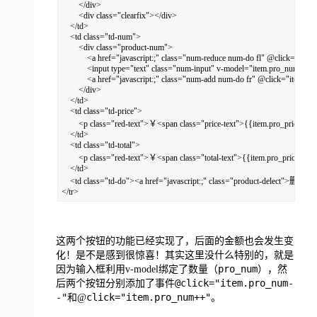
        </div>

        <div class="clearfix"></div>

    </td>

    <td class="td-num">

        <div class="product-num">

            <a href="javascript:;" class="num-reduce num-do fl" @click="i
            <input type="text" class="num-input" v-model="item.pro_num">

            <a href="javascript:;" class="num-add num-do fr" @click="ite
        </div>

    </td>

    <td class="td-price">

        <p class="red-text">￥<span class="price-text">{{item.pro_price.to
    </td>

    <td class="td-total">

        <p class="red-text">￥<span class="total-text">{{item.pro_price*i
    </td>

    <td class="td-do"><a href="javascript:;" class="product-delect">删除</a
</tr>
这两个按钮的功能已经实现了，后面的金额也会发生变
化！是不是感到很惊喜！其实这里没什么特别的，就是
pro_num
因为输入框利用v-model绑定了数量（
），然
@click="item.pro_num-
后两个按钮分别添加了事件
-"
click="item.pro_num++"
和@
。