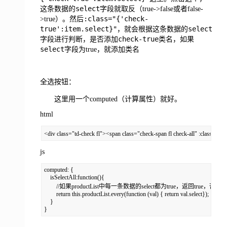
select
这条数据的
字段就取反（true->false或者false-
:class="{'check-
>true）。然后
true':item.select}"
select
，就会根据这条数据的
check-true
字段进行判断，是否添加
类名，如果
select
字段为true，就添加类名
全选按钮：
这里用一个computed（计算属性）就好。
html
<div class="td-check fl"><span class="check-span fl check-all" :class="{
js
computed: {

    isSelectAll:function(){

        //如果productList中每一条数据的select都为true，返回true，否则返回f
        return this.productList.every(function (val) { return val.select});

    }

}