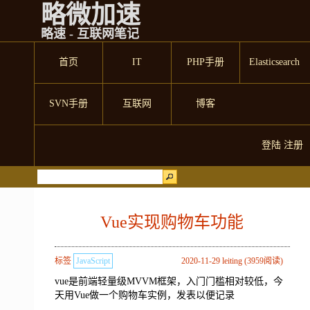
略微加速
略速 - 互联网笔记
首页
IT
PHP手册
Elasticsearch
SVN手册
互联网
博客
登陆
注册
Vue实现购物车功能
标签
JavaScript
2020-11-29 leiting (3959阅读)
vue是前端轻量级MVVM框架，入门门槛相对较低，今
天用Vue做一个购物车实例，发表以便记录