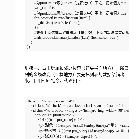
        //为productList添加select（是否选中）字段，初始值为true

        var _this=this;

        //为productList添加select（是否选中）字段，初始值为true

        this.productList.map(function (item) {

            _this.$set(item, 'select', true);

        })

        //要像上面这样写双向绑定才能起效，下面的写法是有问题的
        //this.productList.map(function (item) {item.select=true})

    }

})
步骤一、点击增加和减少按钮（箭头指向地方），所属
列的金额改变（红框地方）要先把列表的数据给铺出
来。利用v-for指令。代码如下
<tr v-for="item in productList">

    <td class="td-check"><span class="check-span"></span></td>

    <td class="td-product"><img :src="item.pro_img" width="98" height="9
        <div class="product-info">

            <h6>{{item.pro_name}}</h6>

            <p>品牌：{{item.pro_brand}}&nbsp;&nbsp;产地：{{item.pro_pla
            <p>规格/纯度:{{item.pro_purity}}&nbsp;&nbsp;起定量：{{item.
            <p>配送仓储：{{item.pro_depot}}</p>
