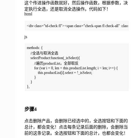
这个传进操作函数就好，然后操作函数，根据参数，决
定执行全选，还是取消全选操作。代码如下！
html
<div class="td-check fl"><span class="check-span fl check-all" :class="{
js
methods: {

    //全选与取消全选

    selectProduct:function(_isSelect){

        //遍历productList，全部取反

        for (var i = 0, len = this.productList.length; i < len; i++) {

            this.productList[i].select = !_isSelect;

        }

    }

},
步骤4
点击删除产品，会删除已经选中的，全选按钮和下面的
总计，都会变化！点击每条记录后面的删除，会删除当
前的这条记录。全选按钮和下面的总计，也都会变化！