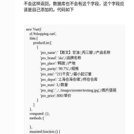
不会这样返回，数据库也不会有这个字段，这个字段应
该是自己添加的。代码如下
new Vue({

    el:'#shopping-cart',

    data:{

        productList:[

            {

                'pro_name': '【斯文】甘油 | 丙三醇',//产品名称

                'pro_brand': 'skc',//品牌名称

                'pro_place': '韩国',//产地

                'pro_purity': '99.7%',//规格

                'pro_min': "215千克",//最小起订量

                'pro_depot': '上海仓海仓储',//所在仓库

                'pro_num': 3,//数量

                'pro_img': '../../images/ucenter/testimg.jpg',//图片链接

                'pro_price': 800//单价

            }

        ]

    },

    computed: {},

    methods:{

    },

    mounted:function () {
