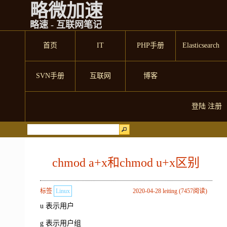
略微加速
略速 - 互联网笔记
首页
IT
PHP手册
Elasticsearch
SVN手册
互联网
博客
登陆
注册
chmod a+x和chmod u+x区别
标签
Linux
2020-04-28 leiting (7457阅读)
u 表示用户
g 表示用户组