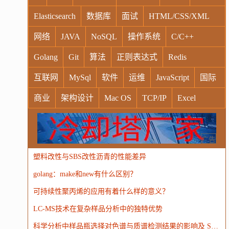
Elasticsearch
数据库
面试
HTML/CSS/XML
网络
JAVA
NoSQL
操作系统
C/C++
Golang
Git
算法
正则表达式
Redis
互联网
MySql
软件
运维
JavaScript
国际
商业
架构设计
Mac OS
TCP/IP
Excel
Windows
Oracle
Socket
VR
Vim
MongoDB
运营
Python
MemCache
硬件
广告
塑料改性与SBS改性沥青的性能差异
电子
娱乐
设计
摄影
nginx
游戏
golang：make和new有什么区别？
WordPress
HTTP
团建
数码电器
Docker
可持续性聚丙烯的应用有着什么样的意义？
大模型
LC-MS技术在复杂样品分析中的独特优势
科学分析中样品瓶选择对色谱与质谱检测结果的影响及 SureSTART 解决方案