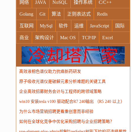
网络
JAVA
NoSQL
操作系统
C/C++
Golang
Git
算法
正则表达式
Redis
互联网
MySql
软件
运维
JavaScript
国际
商业
架构设计
Mac OS
TCP/IP
Excel
Windows
Oracle
Socket
VR
Vim
MongoDB
运营
Python
MemCache
硬件
广告
高效液相色谱仪助力抗癌新药研发
电子
娱乐
设计
摄影
nginx
游戏
原子吸收光谱仪是破解元素分析难题的关键工具
WordPress
HTTP
团建
数码电器
Docker
企业高效招募财务会计与工程师的跨领域策略
大模型
win10 安装tesla v100 驱动配合R7 240输出 （R5 240 以上）
为什么市场营销招聘更看重创意而非经验
如何在全球化竞争中优化采购招聘与企业招聘策略？
vue-element-plus-admin控制TreeSelect树形下拉的可选择属性