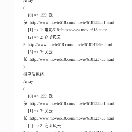
Array
(
[0] => 155::武
侠::http://www.movie618.com/movie/618133551.html
[1] => 1::电影618::http://www.movie618.com/
[2] => 2::窃听风云
2::http://www.movie618.com/movie/618141596.html
[3] => 3::关云
长::http://www.movie618.com/movie/618123753.html
)
排序后数组：
Array
(
[0] => 155::武
侠::http://www.movie618.com/movie/618133551.html
[1] => 3::关云
长::http://www.movie618.com/movie/618123753.html
[2] => 2::窃听风云