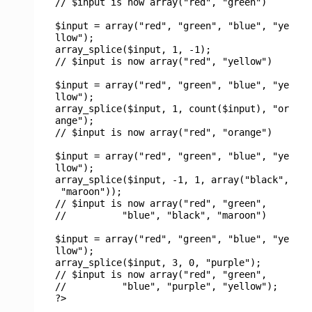
// $input is now array("red", "green")
$input = array("red", "green", "blue", "ye
llow");
array_splice($input, 1, -1);
// $input is now array("red", "yellow")
$input = array("red", "green", "blue", "ye
llow");
array_splice($input, 1, count($input), "or
ange");
// $input is now array("red", "orange")
$input = array("red", "green", "blue", "ye
llow");
array_splice($input, -1, 1, array("black",
"maroon"));
// $input is now array("red", "green",
// "blue", "black", "maroon")
$input = array("red", "green", "blue", "ye
llow");
array_splice($input, 3, 0, "purple");
// $input is now array("red", "green",
// "blue", "purple", "yellow");
?>