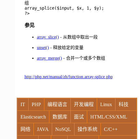
组
array_splice($input, $x, 1, $y);
?>
参见
array_slice()
- 从数组中取出一段
unset()
- 释放给定的变量
array_merge()
- 合并一个或多个数组
http://php.net/manual/zh/function.array-splice.php
IT
PHP
编程语言
开发编程
Linux
科技
Elasticsearch
数据库
面试
HTML/CSS/XML
网络
JAVA
NoSQL
操作系统
C/C++