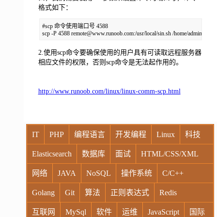
格式如下：
#scp 命令使用端口号 4588

scp -P 4588 remote@www.runoob.com:/usr/local/sin.sh /home/administrato
2.使用scp命令要确保使用的用户具有可读取远程服务器
相应文件的权限，否则scp命令是无法起作用的。
http://www.runoob.com/linux/linux-comm-scp.html
IT
PHP
编程语言
开发编程
Linux
科技
Elasticsearch
数据库
面试
HTML/CSS/XML
网络
JAVA
NoSQL
操作系统
C/C++
Golang
Git
算法
正则表达式
Redis
互联网
MySql
软件
运维
JavaScript
国际