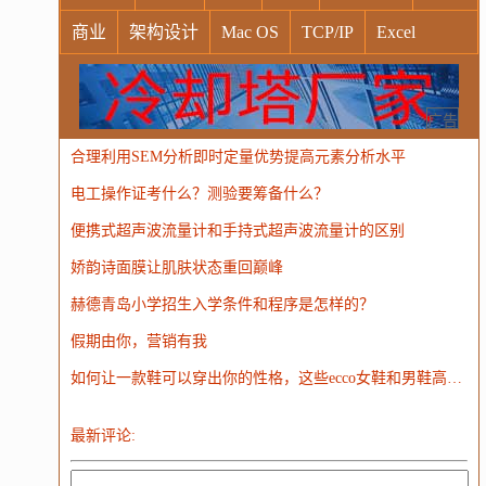
商业
架构设计
Mac OS
TCP/IP
Excel
Windows
Oracle
Socket
VR
Vim
MongoDB
运营
Python
MemCache
硬件
广告
合理利用SEM分析即时定量优势提高元素分析水平
电子
娱乐
设计
摄影
nginx
游戏
电工操作证考什么？测验要筹备什么？
WordPress
HTTP
团建
数码电器
Docker
便携式超声波流量计和手持式超声波流量计的区别
大模型
娇韵诗面膜让肌肤状态重回巅峰
赫德青岛小学招生入学条件和程序是怎样的？
假期由你，营销有我
如何让一款鞋可以穿出你的性格，这些ecco女鞋和男鞋高帮鞋一定不要错过
最新评论: