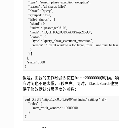
    "type" : "search_phase_execution_exception",

    "reason" : "all shards failed",

    "phase" : "query",

    "grouped" : true,

    "failed_shards" : [ {

      "shard" : 0,

      "index" : "passenger0510",

      "node" : "KQcH1OgUQDGAJX9ojz2OqQ",

      "reason" : {

        "type" : "query_phase_execution_exception",

        "reason" : "Result window is too large, from + size must be less than 
      }

    } ]

  },

  "status" : 500

}
但是，由我的工作经验即使在from=2000000的时候，响
应时间也不是太慢，5秒左右。同时，ElasticSearch也提
供了修改默认分页深度的参数：
curl -XPUT "http://127.0.0.1:9200/test-index/_settings" -d '{

    "index": {

        "max_result_window": 10000000

    }

}'