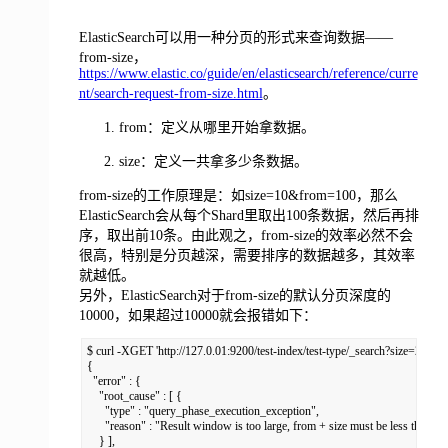
ElasticSearch可以用一种分页的形式来查询数据——
from-size，
https://www.elastic.co/guide/en/elasticsearch/reference/curre
nt/search-request-from-size.html
。
from：定义从哪里开始拿数据。
size：定义一共拿多少条数据。
from-size的工作原理是：如size=10&from=100，那么
ElasticSearch会从每个Shard里取出100条数据，然后再排
序，取出前10条。由此观之，from-size的效率必然不会
很高，特别是分页越深，需要排序的数据越多，其效率
就越低。
另外，ElasticSearch对于from-size的默认分页深度的
10000，如果超过10000就会报错如下：
$ curl -XGET 'http://127.0.01:9200/test-index/test-type/_search?size=2&fr
{

  "error" : {

    "root_cause" : [ {

      "type" : "query_phase_execution_exception",

      "reason" : "Result window is too large, from + size must be less than or
    } ],
