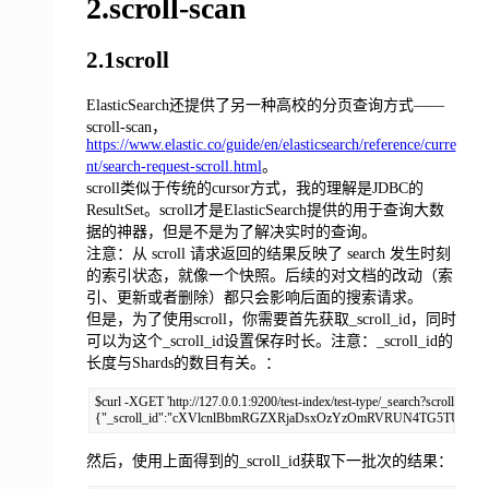
2.scroll-scan
2.1scroll
ElasticSearch还提供了另一种高校的分页查询方式——
scroll-scan，
https://www.elastic.co/guide/en/elasticsearch/reference/curre
nt/search-request-scroll.html
。
scroll类似于传统的cursor方式，我的理解是JDBC的
ResultSet。scroll才是ElasticSearch提供的用于查询大数
据的神器，但是不是为了解决实时的查询。
注意：从 scroll 请求返回的结果反映了 search 发生时刻
的索引状态，就像一个快照。后续的对文档的改动（索
引、更新或者删除）都只会影响后面的搜索请求。
但是，为了使用scroll，你需要首先获取_scroll_id，同时
可以为这个_scroll_id设置保存时长。注意：_scroll_id的
长度与Shards的数目有关。：
$curl -XGET 'http://127.0.0.1:9200/test-index/test-type/_search?scroll=1m' -
{"_scroll_id":"cXVlcnlBbmRGZXRjaDsxOzYzOmRVRUN4TG5TUXYyaXRIT0Q5SUxiR0E7
然后，使用上面得到的_scroll_id获取下一批次的结果：