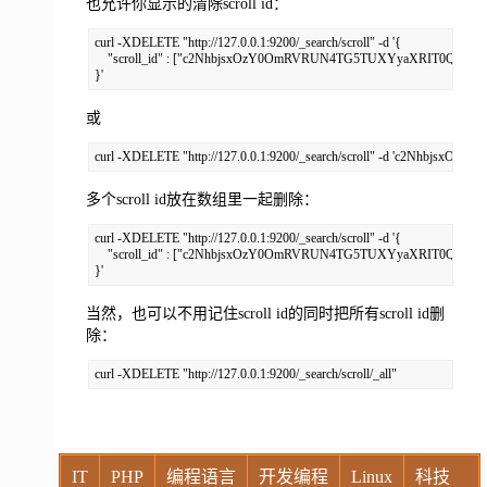
也允许你显示的清除scroll id：
curl -XDELETE "http://127.0.0.1:9200/_search/scroll" -d '{

    "scroll_id" : ["c2NhbjsxOzY0OmRVRUN4TG5TUXYyaXRIT0Q5SUx
}'
或
curl -XDELETE "http://127.0.0.1:9200/_search/scroll" -d 'c2Nh
多个scroll id放在数组里一起删除：
curl -XDELETE "http://127.0.0.1:9200/_search/scroll" -d '{  

    "scroll_id" : ["c2NhbjsxOzY0OmRVRUN4TG5TUXYyaXRIT0Q5S
}'
当然，也可以不用记住scroll id的同时把所有scroll id删
除：
curl -XDELETE "http://127.0.0.1:9200/_search/scroll/_all"
IT
PHP
编程语言
开发编程
Linux
科技