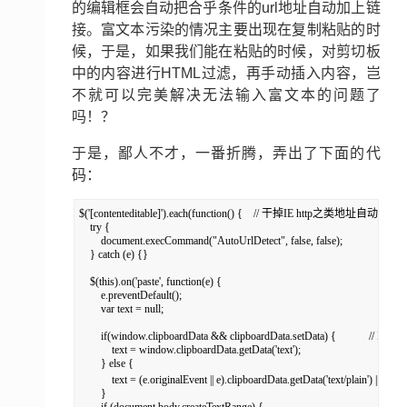
的编辑框会自动把合乎条件的url地址自动加上链
接。富文本污染的情况主要出现在复制粘贴的时
候，于是，如果我们能在粘贴的时候，对剪切板
中的内容进行HTML过滤，再手动插入内容，岂
不就可以完美解决无法输入富文本的问题了
吗！？
于是，鄙人不才，一番折腾，弄出了下面的代
码：
$('[contenteditable]').each(function() {    // 干掉IE http之类地址自动加链接
    try {

        document.execCommand("AutoUrlDetect", false, false);

    } catch (e) {}

    $(this).on('paste', function(e) {

        e.preventDefault();

        var text = null;

        if(window.clipboardData && clipboardData.setData) {            // IE

            text = window.clipboardData.getData('text');

        } else {

            text = (e.originalEvent || e).clipboardData.getData('text/plain')
        }
