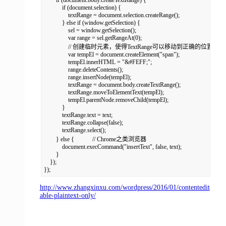
        if (document.body.createTextRange) {    

            if (document.selection) {

                textRange = document.selection.createRange();

            } else if (window.getSelection) {

                sel = window.getSelection();

                var range = sel.getRangeAt(0);                

                // 创建临时元素，使得TextRange可以移动到正确的位置

                var tempEl = document.createElement("span");

                tempEl.innerHTML = "&#FEFF;";

                range.deleteContents();

                range.insertNode(tempEl);

                textRange = document.body.createTextRange();

                textRange.moveToElementText(tempEl);

                tempEl.parentNode.removeChild(tempEl);

            }

            textRange.text = text;

            textRange.collapse(false);

            textRange.select();

        } else {            // Chrome之类浏览器

            document.execCommand("insertText", false, text);

        }

    });

});
http://www.zhangxinxu.com/wordpress/2016/01/contentedit
able-plaintext-only/