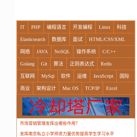
IT
PHP
编程语言
开发编程
Linux
科技
Elasticsearch
数据库
面试
HTML/CSS/XML
网络
JAVA
NoSQL
操作系统
C/C++
Golang
Git
算法
正则表达式
Redis
互联网
MySql
软件
运维
JavaScript
国际
商业
架构设计
Mac OS
TCP/IP
Excel
Windows
Oracle
Socket
VR
Vim
MongoDB
运营
Python
MemCache
硬件
广告
市场营销管理发挥出哪些作用？
电子
娱乐
设计
摄影
nginx
游戏
发挥南京私立小学师资力量优势提高学生学习水平