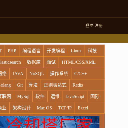
登陆
注册
T
PHP
编程语言
开发编程
Linux
科技
lasticsearch
数据库
面试
HTML/CSS/XML
网络
JAVA
NoSQL
操作系统
C/C++
olang
Git
算法
正则表达式
Redis
互联网
MySql
软件
运维
JavaScript
国际
商业
架构设计
Mac OS
TCP/IP
Excel
indows
Oracle
Socket
VR
Vim