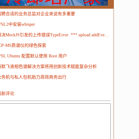
MongoDB
运营
Python
MemCache
硬件
广告
招聘合适的业务总监对企业来说有多重要
电子
娱乐
设计
摄影
nginx
游戏
SL2中安装whisper
ordPress
HTTP
团建
数码电器
Docker
解决MockJS引发的上传错误TypeError: ***.upload.addEventListener is not a function
大模型
ICP-MS质谱仪的绿色探索
SL Ubuntu 配置默认使用 Root 用户
赛默飞液相色谱解决方案将用创新技术赋能复杂分析
公务机与私人包机助力高效商务出行
最新评论: