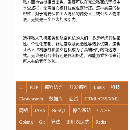
私方面也做得相当出色。乘客可以在完全私密的环境中
享受旅程，无需担心被打扰或泄露行踪。这种高度的私
密性，对于需要保护个人隐私的商务人士或公众人物来
说，无疑是一个巨大的吸引力。
选择私人飞机服务和航空包机的人们，多是考虑其私密
性、个性化定制、舒适度以及灵活性等诸多优势，这也
让私人飞机服务和航空包机成为了高端出行的首选方
式。无论是商务出行还是休闲旅游，都能为乘客带来前
所未有的奢华体验。
IT
PHP
编程语言
开发编程
Linux
科技
Elasticsearch
数据库
面试
HTML/CSS/XML
网络
JAVA
NoSQL
操作系统
C/C++
Golang
Git
算法
正则表达式
Redis