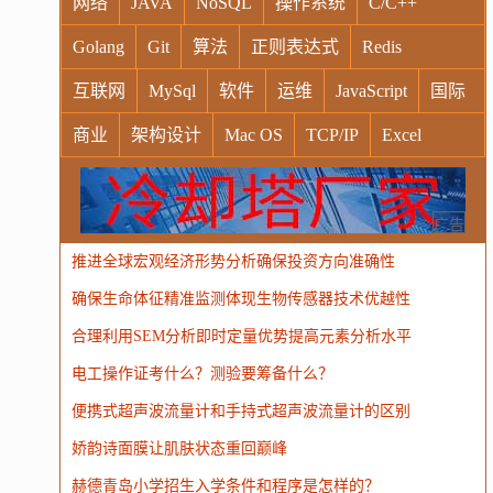
网络
JAVA
NoSQL
操作系统
C/C++
Golang
Git
算法
正则表达式
Redis
互联网
MySql
软件
运维
JavaScript
国际
商业
架构设计
Mac OS
TCP/IP
Excel
Windows
Oracle
Socket
VR
Vim
MongoDB
运营
Python
MemCache
硬件
广告
推进全球宏观经济形势分析确保投资方向准确性
电子
娱乐
设计
摄影
nginx
游戏
确保生命体征精准监测体现生物传感器技术优越性
WordPress
HTTP
团建
数码电器
Docker
合理利用SEM分析即时定量优势提高元素分析水平
大模型
电工操作证考什么？测验要筹备什么？
便携式超声波流量计和手持式超声波流量计的区别
娇韵诗面膜让肌肤状态重回巅峰
赫德青岛小学招生入学条件和程序是怎样的？